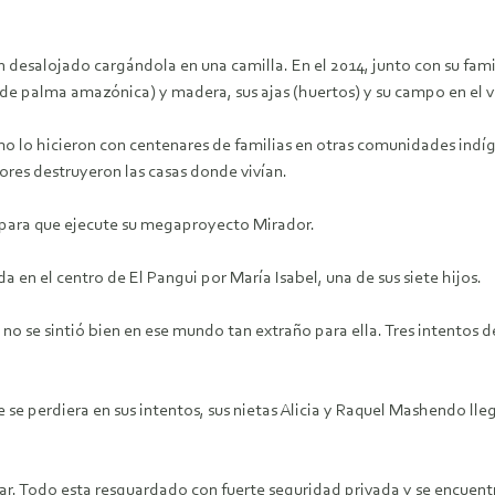
 desalojado cargándola en una camilla. En el 2014, junto con su famil
 de palma amazónica) y madera, sus ajas (huertos) y su campo en el 
o lo hicieron con centenares de familias en otras comunidades indíge
ores destruyeron las casas donde vivían.
a) para que ejecute su megaproyecto Mirador.
a en el centro de El Pangui por María Isabel, una de sus siete hijos.
, no se sintió bien en ese mundo tan extraño para ella. Tres intentos 
e se perdiera en sus intentos, sus nietas Alicia y Raquel Mashendo ll
ntrar. Todo esta resguardado con fuerte seguridad privada y se enc