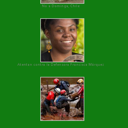
No a Dominga, Chile
Atentan contra la Defensora Francisca Márquez