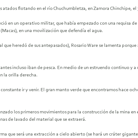
s atados flotando en el río Chuchumbletza, en Zamora Chinchipe, el 
leció en un operativo militar, que había empezado con una requisa d
(Macas), en una movilización que defendía el agua.
al que heredó de sus antepasados), Rosario Ware se lamenta porque 
e antes incluso iban de pesca. En medio de un estruendo continuo y a
 la orilla derecha.
n constante ir y venir. El gran manto verde que encontramos hace oc
ado los primeros movimientos para la construcción de la mina en el 
inas de lavado del material que se extraerá.
rma que será una extracción a cielo abierto (se hará un cráter gigante