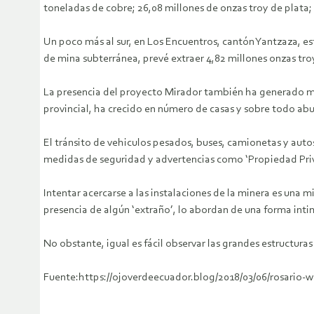
toneladas de cobre; 26,08 millones de onzas troy de plata; 
Un poco más al sur, en Los Encuentros, cantón Yantzaza, es
de mina subterránea, prevé extraer 4,82 millones onzas troy
La presencia del proyecto Mirador también ha generado m
provincial, ha crecido en número de casas y sobre todo abu
El tránsito de vehiculos pesados, buses, camionetas y autos
medidas de seguridad y advertencias como ‘Propiedad Priva
Intentar acercarse a las instalaciones de la minera es una 
presencia de algún ‘extraño’, lo abordan de una forma intim
No obstante, igual es fácil observar las grandes estructur
Fuente:https://ojoverdeecuador.blog/2018/03/06/rosario-w