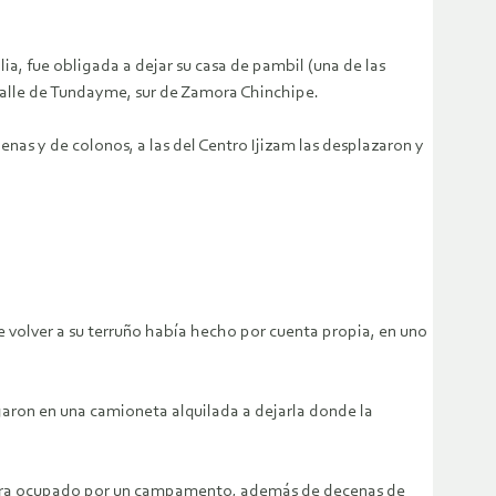
ia, fue obligada a dejar su casa de pambil (una de las
valle de Tundayme, sur de Zamora Chinchipe.
nas y de colonos, a las del Centro Ijizam las desplazaron y
de volver a su terruño había hecho por cuenta propia, en uno
egaron en una camioneta alquilada a dejarla donde la
uentra ocupado por un campamento, además de decenas de