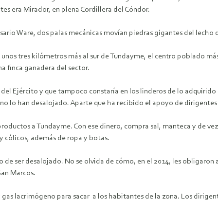
tes era Mirador, en plena Cordillera del Cóndor.
ario Ware, dos palas mecánicas movían piedras gigantes del lecho d
mi, unos tres kilómetros más al sur de Tundayme, el centro poblado más
a finca ganadera del sector.
a del Ejército y que tampoco constaría en los linderos de lo adquirido
, no lo han desalojado. Aparte que ha recibido el apoyo de dirigente
 productos a Tundayme. Con ese dinero, compra sal, manteca y de vez 
y cólicos, además de ropa y botas.
e ser desalojado. No se olvida de cómo, en el 2014, les obligaron a s
San Marcos.
 y gas lacrimógeno para sacar a los habitantes de la zona. Los dirige