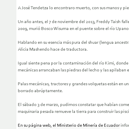
A José Tendetza lo encontraro muerto, con sus manos y pie
Un año antes, el 7 de noviembre del 2013, Freddy Taish fal
2009, murió Bosco Wisuma en el puente sobre el río Upano 
Hablando en su esencia más pura del shuar (lengua ancestr
Alicia Mashendo hace de traductora.
Igual siente pena por la contaminación del río Kimi, dond
mecánicas arrancaban las piedras del lecho y las apilaban en
Palas mecánicas, tractores y grandes volquetas están en u
borrado abrúptamente.
El sábado 3 de marzo, pudimos constatar que habían comenz
maquinaria pesada remueve la tierra para construir las pisc
En su página web, el Ministerio de Minería de Ecuador
info