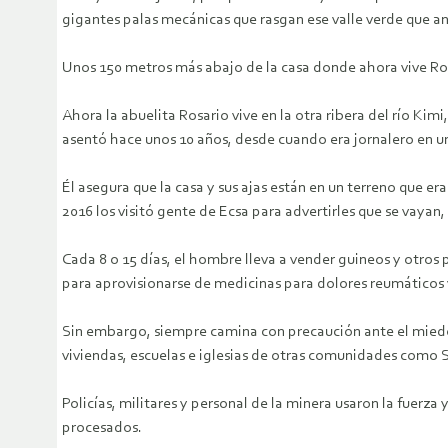
gigantes palas mecánicas que rasgan ese valle verde que an
Unos 150 metros más abajo de la casa donde ahora vive Ros
Ahora la abuelita Rosario vive en la otra ribera del río Ki
asentó hace unos 10 años, desde cuando era jornalero en un
Él asegura que la casa y sus ajas están en un terreno que er
2016 los visitó gente de Ecsa para advertirles que se vayan
Cada 8 o 15 días, el hombre lleva a vender guineos y otros
para aprovisionarse de medicinas para dolores reumáticos 
Sin embargo, siempre camina con precaución ante el miedo d
viviendas, escuelas e iglesias de otras comunidades como 
Policías, militares y personal de la minera usaron la fuerza
procesados.