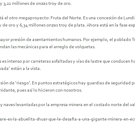
y 3,22 millones de onzas troy de oro.
tá el otro megaproyecto: Fruta del Norte. Es una concesión de Lundin
 de oro y 6,34 millones onzas troy de plata. Ahora está en la fase e
ayor presión de asentamientos humanos. Por ejemplo, el poblado Tu
ndan las mecánicas para el arreglo de volquetas.
 es intenso por carreteras asfaltadas y vías de lastre que conducen ha
da’ están a la vista.
misión de ‘riesgo’. En puntos estratégicos hay guardias de seguridad p
idante, pues así lo hicieron con nosotros.
as y naves levantadas por la empresa minera en el costado norte del v
are-es-la-abuelita-shuar-que-le-desafia-a-una-gigante-minera-en-ec