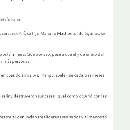
el río Kimi.
 cercano. Allí, su hijo Mariano Mashento, de 64 años, se
 por la minera. Que por eso, pese a que el 7 de enero del
s y más personas.
en cuando arroz. A El Pangui suele irse cada tres meses
alir y destruyeron sus casas. Igual como ocurrió con las
ntes shuar denuncian tres líderes asesinados y al menos 70