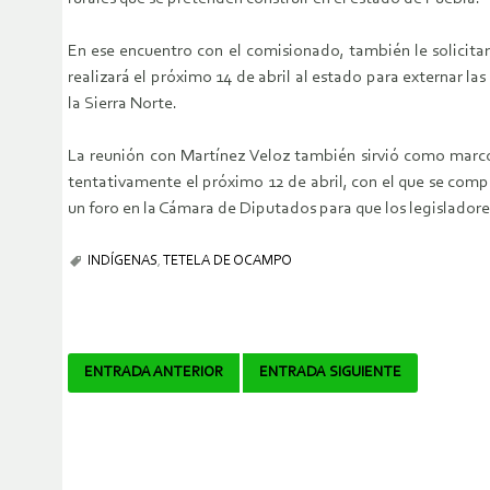
En ese encuentro con el comisionado, también le solicita
realizará el próximo 14 de abril al estado para externar 
la Sierra Norte.
La reunión con Martínez Veloz también sirvió como marco 
tentativamente el próximo 12 de abril, con el que se compl
un foro en la Cámara de Diputados para que los legisladores
INDÍGENAS
,
TETELA DE OCAMPO
Navegador
ENTRADA ANTERIOR
ENTRADA SIGUIENTE
de
artículos