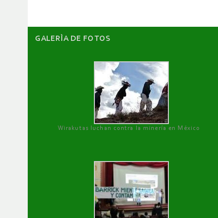
GALERÌA DE FOTOS
Wirakutas luchan contra la minería en México