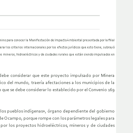
ino para conocer la Manifestación de Impacto Ambiental presentada por la filial
ar los criterios internacionales por los efectos jurídicos que esto tiene, subrayó
s mineros, hidroeléctricos y de ciudades rurales que están siendo impulsados en
 debe considerar que este proyecto impulsado por Minera
ico del mundo, traería afectaciones a los municipios de la
o que se debe considerar lo establecido por el Convenio 169
e los pueblos indígenas», órgano dependiente del gobierno
la de Ocampo, porque rompe con los parámetros legales para
 por los proyectos hidroeléctricos, mineros y de ciudades