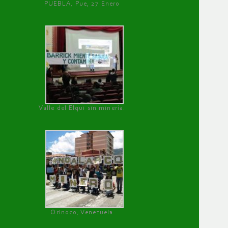
PUEBLA, Pue, 27 Enero
Valle del Elqui sin minería.
Orinoco, Venezuela