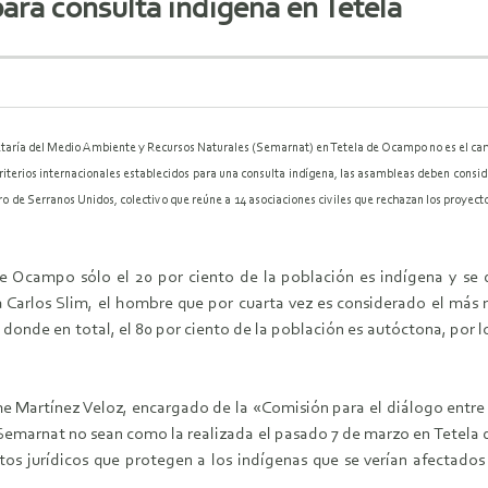
ara consulta indígena en Tetela
retaría del Medio Ambiente y Recursos Naturales (Semarnat) en Tetela de Ocampo no es el cam
riterios internacionales establecidos para una consulta indígena, las asambleas deben consider
e Serranos Unidos, colectivo que reúne a 14 asociaciones civiles que rechazan los proyecto
de Ocampo sólo el 20 por ciento de la población es indígena y se
 a Carlos Slim, el hombre que por cuarta vez es considerado el más r
 donde en total, el 80 por ciento de la población es autóctona, por l
e Martínez Veloz, encargado de la «Comisión para el diálogo entr
e la Semarnat no sean como la realizada el pasado 7 de marzo en Tete
os jurídicos que protegen a los indígenas que se verían afectados