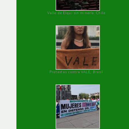
Valle de Elqui sin minería. Chile
Protestas contra VALE, Brasil