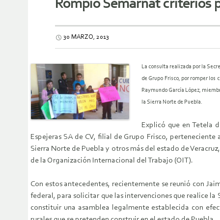
Rompió Semarnat criterios p
30 MARZO, 2013
La consulta realizada por la Sec
de Grupo Frisco, por romper los c
Raymundo García López, miembro d
la Sierra Norte de Puebla.
Explicó que en Tetela 
Espejeras SA de CV, filial de Grupo Frisco, perteneciente
Sierra Norte de Puebla y otros más del estado de Veracruz,
de la Organización Internacional del Trabajo (OIT).
Con estos antecedentes, recientemente se reunió con Jaim
federal, para solicitar que las intervenciones que realic
constituir una asamblea legalmente establecida con efect
rurales que se pretenden construir en el estado de Puebla.