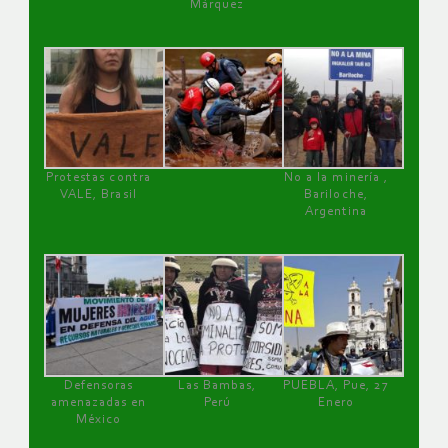
Márquez
Protestas contra
No a la minería ,
VALE, Brasil
Bariloche,
Argentina
Defensoras
Las Bambas,
PUEBLA, Pue, 27
amenazadas en
Perú
Enero
México