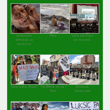
Amazonía
Perú
Valle del Elqui
defiende su
sin minería.
territorio
Vale mata, Brasil
Tía María no va !
Orinoco,
Perú
Venezuela