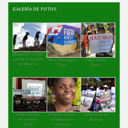
GALERÌA DE FOTOS
Wirakutas luchan
contra la minería
No a Dominga,
VALE mata,
en México
Chile
Brasil
Valle de Elqui
Atentan contra
Defensoras de
sin minería.
la Defensora
Bolivia
Chile
Francisca