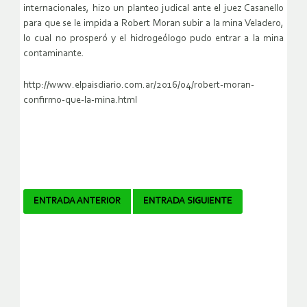
internacionales, hizo un planteo judical ante el juez Casanello
para que se le impida a Robert Moran subir a la mina Veladero,
lo cual no prosperó y el hidrogeólogo pudo entrar a la mina
contaminante.
http://www.elpaisdiario.com.ar/2016/04/robert-moran-
confirmo-que-la-mina.html
Navegador
ENTRADA ANTERIOR
ENTRADA SIGUIENTE
de
artículos