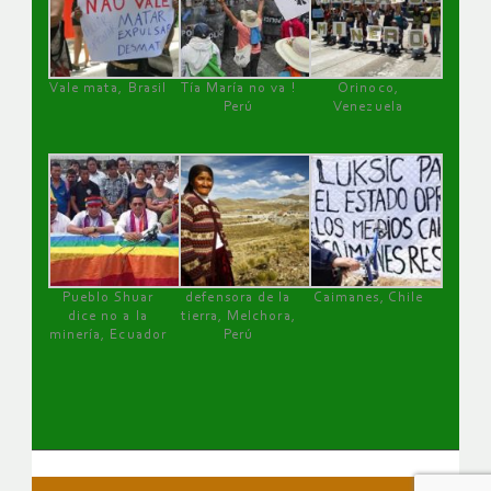
Vale mata, Brasil
Tía María no va !
Orinoco,
Perú
Venezuela
Pueblo Shuar
defensora de la
Caimanes, Chile
dice no a la
tierra, Melchora,
minería, Ecuador
Perú