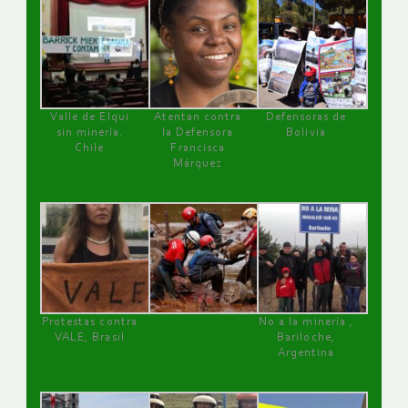
Valle de Elqui
Atentan contra
Defensoras de
sin minería.
la Defensora
Bolivia
Chile
Francisca
Márquez
Protestas contra
No a la minería ,
VALE, Brasil
Bariloche,
Argentina