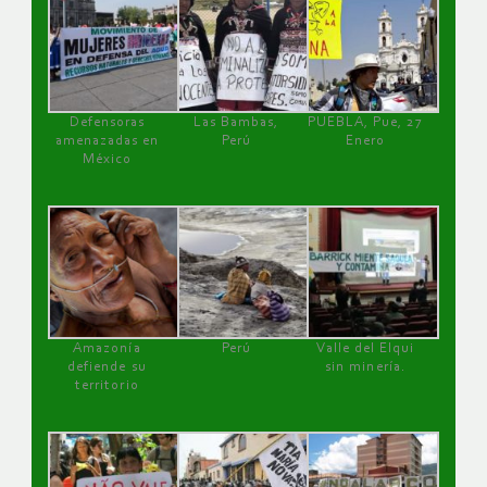
Defensoras
Las Bambas,
PUEBLA, Pue, 27
amenazadas en
Perú
Enero
México
Amazonía
Perú
Valle del Elqui
defiende su
sin minería.
territorio