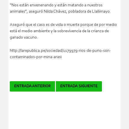
“Nos están envenenando y están matando a nuestros
animales”, aseguró Nilda Chávez, pobladora de Llallimayo.
Aseguró que el caso es de vida o muerte porque de por medio
está el medio ambiente y la sobrevivencia de la crianza de
ganado vacuno.
http://larepublica.pe/sociedad/1179979-rios-de-puno-son-
contaminados-por-mina-arasi
Navegador
ENTRADA ANTERIOR
ENTRADA SIGUIENTE
de
artículos