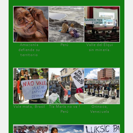
Amazonía
Perú
Valle del Elqui
defiende su
sin minería.
territorio
Vale mata, Brasil
Tía María no va !
Orinoco,
Perú
Venezuela