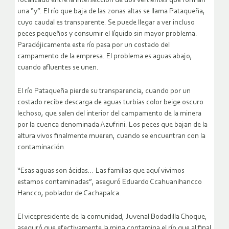
focalizado entre la intersección de dos vertientes que forman
una “y”. El río que baja de las zonas altas se llama Pataqueña,
cuyo caudal es transparente. Se puede llegar a ver incluso
peces pequeños y consumir el líquido sin mayor problema.
Paradójicamente este río pasa por un costado del
campamento de la empresa. El problema es aguas abajo,
cuando afluentes se unen.
El río Pataqueña pierde su transparencia, cuando por un
costado recibe descarga de aguas turbias color beige oscuro
lechoso, que salen del interior del campamento de la minera
por la cuenca denominada Azufrini. Los peces que bajan de la
altura vivos finalmente mueren, cuando se encuentran con la
contaminación.
“Esas aguas son ácidas… Las familias que aquí vivimos
estamos contaminadas”, aseguró Eduardo Ccahuanihancco
Hancco, poblador de Cachapalca.
El vicepresidente de la comunidad, Juvenal Bodadilla Choque,
aseguró que efectivamente la mina contamina el río que al final