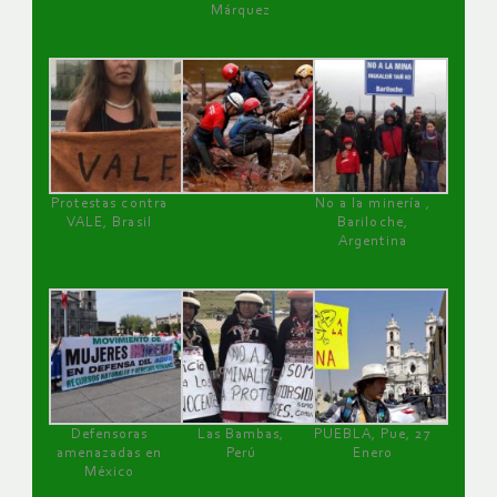
Márquez
Protestas contra
No a la minería ,
VALE, Brasil
Bariloche,
Argentina
Defensoras
Las Bambas,
PUEBLA, Pue, 27
amenazadas en
Perú
Enero
México