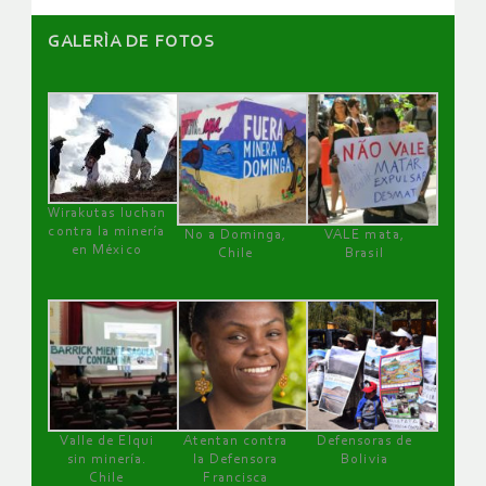
GALERÌA DE FOTOS
Wirakutas luchan
contra la minería
No a Dominga,
VALE mata,
en México
Chile
Brasil
Valle de Elqui
Atentan contra
Defensoras de
sin minería.
la Defensora
Bolivia
Chile
Francisca