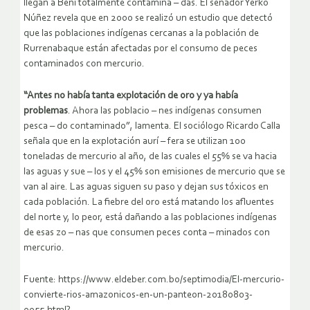
llegan a Beni totalmente contamina – das. El senador Yerko
Núñez revela que en 2000 se realizó un estudio que detectó
que las poblaciones indígenas cercanas a la población de
Rurrenabaque están afectadas por el consumo de peces
contaminados con mercurio.
“Antes no había tanta explotación de oro y ya había
problemas
. Ahora las poblacio – nes indígenas consumen
pesca – do contaminado”, lamenta. El sociólogo Ricardo Calla
señala que en la explotación aurí – fera se utilizan 100
toneladas de mercurio al año, de las cuales el 55% se va hacia
las aguas y sue – los y el 45% son emisiones de mercurio que se
van al aire. Las aguas siguen su paso y dejan sus tóxicos en
cada población. La fiebre del oro está matando los afluentes
del norte y, lo peor, está dañando a las poblaciones indígenas
de esas zo – nas que consumen peces conta – minados con
mercurio.
Fuente: https://www.eldeber.com.bo/septimodia/El-mercurio-
convierte-rios-amazonicos-en-un-panteon-20180803-