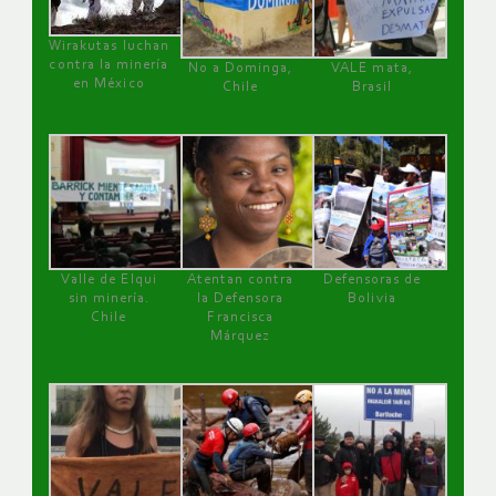
Wirakutas luchan
contra la minería
No a Dominga,
VALE mata,
en México
Chile
Brasil
Valle de Elqui
Atentan contra
Defensoras de
sin minería.
la Defensora
Bolivia
Chile
Francisca
Márquez