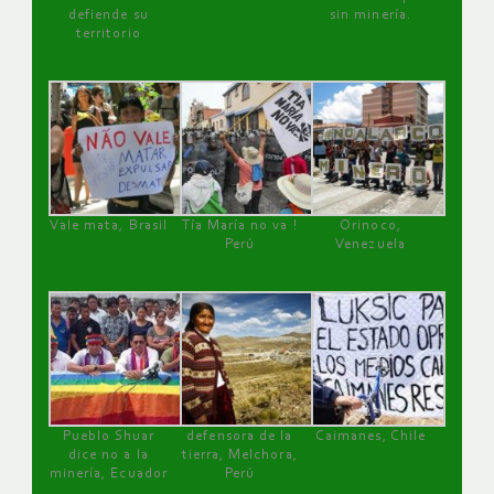
defiende su
sin minería.
territorio
Vale mata, Brasil
Tía María no va !
Orinoco,
Perú
Venezuela
Pueblo Shuar
defensora de la
Caimanes, Chile
dice no a la
tierra, Melchora,
minería, Ecuador
Perú