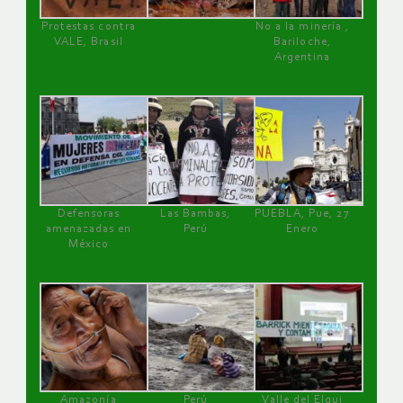
Protestas contra
No a la minería ,
VALE, Brasil
Bariloche,
Argentina
Defensoras
Las Bambas,
PUEBLA, Pue, 27
amenazadas en
Perú
Enero
México
Amazonía
Perú
Valle del Elqui