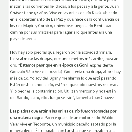
No existe control en las operaciones minera
s, que de a poco
matan a las corrientes hí- dricas, a los peces y a la gente. Juan
Chávez tiene 52 años. Vive en las orillas del río Kaká, ubicado
en el departamento de La Paz y que nace de la confluencia de
los ríos Mapiri y Coroico, uniéndose luego al río Beni. Juan
camina por sus maizales para llegar a lo que antes era una
playa de arena.
Hoy hay solo piedras que llegaron por la actividad minera.
Llora al mirar las dragas, que unos metros más arriba, buscan
oro. “
Estamos peor que en la época de Goni
(expresidente
Gonzalo Sánchez de Lozada). Goni tenía una draga, ahora hay
más de 20. Yo soy del lugar y me alarma lo que está pasando.
Están deshaciendo el río, están saqueando nuestros recursos.
Y lo peor es la contaminación. Utilizan mercurio y nos están
da- ñando, claro, ellos luego se irán”, lamenta Juan Chávez.
Las piedras que están a las orillas del río fueron tomadas por
una materia negra.
Parece grasa de un motorizado. Waldo
Valer vive en Teoponte, un municipio paceño azotado por la
minería ilegal. Él trabajaba con turistas que se lanzaban a la