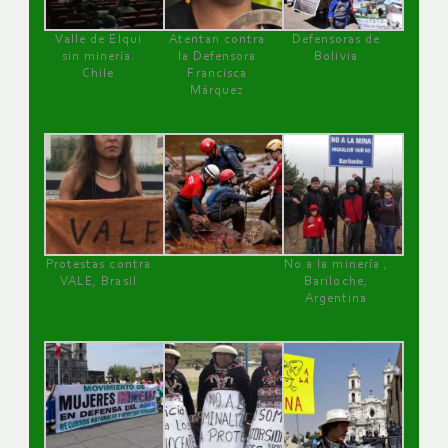
Valle de Elqui
Atentan contra
Defensoras de
sin minería.
la Defensora
Bolivia
Chile
Francisca
Márquez
Protestas contra
No a la minería ,
VALE, Brasil
Bariloche,
Argentina