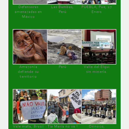
Defensoras
Las Bambas,
PUEBLA, Pue, 27
amenazadas en
Perú
Enero
México
Amazonía
Perú
Valle del Elqui
defiende su
sin minería.
territorio
Vale mata, Brasil
Tía María no va !
Orinoco,