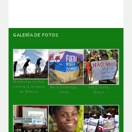
artículos
GALERÌA DE FOTOS
Wirakutas luchan
contra la minería
No a Dominga,
VALE mata,
en México
Chile
Brasil