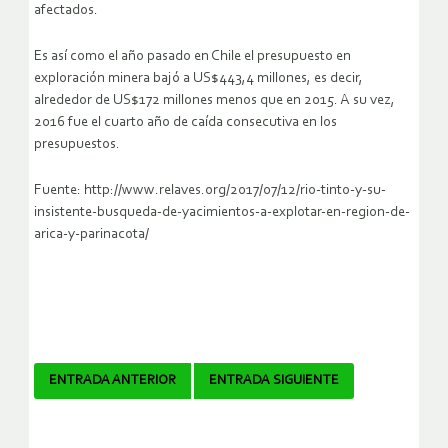
afectados.
Es así como el año pasado en Chile el presupuesto en
exploración minera bajó a US$443,4 millones, es decir,
alrededor de US$172 millones menos que en 2015. A su vez,
2016 fue el cuarto año de caída consecutiva en los
presupuestos.
Fuente: http://www.relaves.org/2017/07/12/rio-tinto-y-su-
insistente-busqueda-de-yacimientos-a-explotar-en-region-de-
arica-y-parinacota/
Navegador
ENTRADA ANTERIOR
ENTRADA SIGUIENTE
de