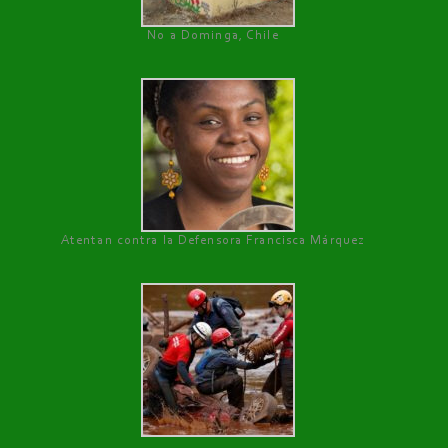
No a Dominga, Chile
Atentan contra la Defensora Francisca Márquez