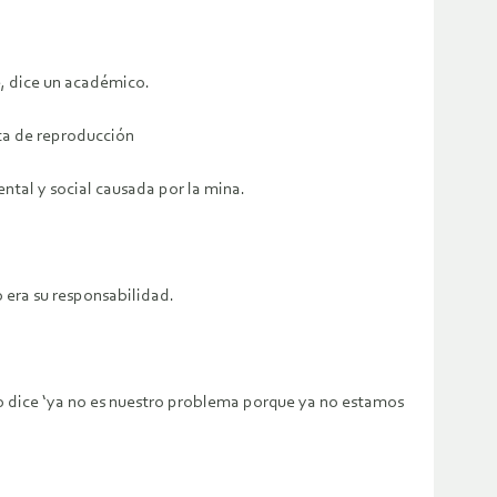
, dice un académico.
sta de reproducción
ental y social causada por la mina.
 era su responsabilidad.
to dice ‘ya no es nuestro problema porque ya no estamos