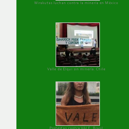
Wirakutas luchan contra la minería en México
Valle de Elqui sin minería. Chile
Protestas contra VALE, Brasil