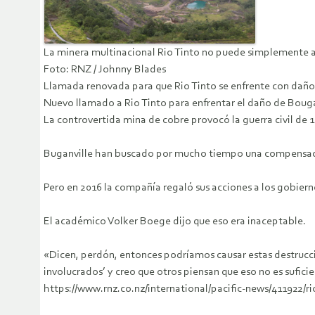
La minera multinacional Rio Tinto no puede simplemente a
Foto: RNZ / Johnny Blades
Llamada renovada para que Rio Tinto se enfrente con daño d
Nuevo llamado a Rio Tinto para enfrentar el daño de Bouga
La controvertida mina de cobre provocó la guerra civil de 1
Buganville han buscado por mucho tiempo una compensació
Pero en 2016 la compañía regaló sus acciones a los gobiern
El académico Volker Boege dijo que eso era inaceptable.
«Dicen, perdón, entonces podríamos causar estas destrucci
involucrados’ y creo que otros piensan que eso no es suficie
https://www.rnz.co.nz/international/pacific-news/41192