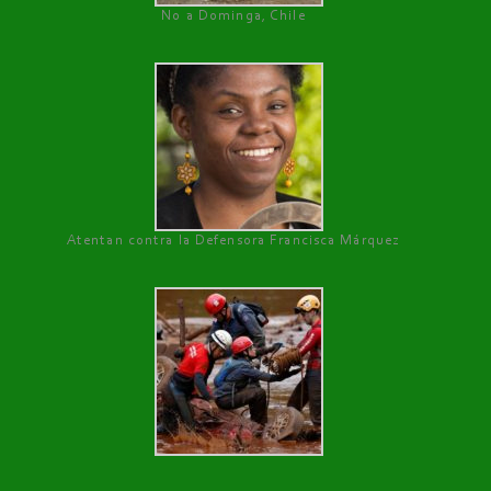
No a Dominga, Chile
Atentan contra la Defensora Francisca Márquez