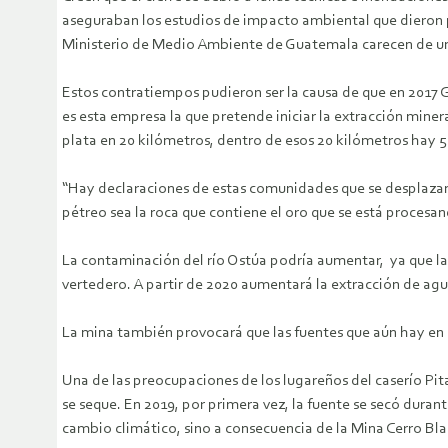
aseguraban los estudios de impacto ambiental que dieron pi
Ministerio de Medio Ambiente de Guatemala carecen de una
Estos contratiempos pudieron ser la causa de que en 2017 
es esta empresa la que pretende iniciar la extracción miner
plata en 20 kilómetros, dentro de esos 20 kilómetros hay 5
“Hay declaraciones de estas comunidades que se desplazan 
pétreo sea la roca que contiene el oro que se está procesand
La contaminación del río Ostúa podría aumentar, ya que la 
vertedero. A partir de 2020 aumentará la extracción de agu
La mina también provocará que las fuentes que aún hay en l
Una de las preocupaciones de los lugareños del caserío Pi
se seque. En 2019, por primera vez, la fuente se secó duran
cambio climático, sino a consecuencia de la Mina Cerro Blan