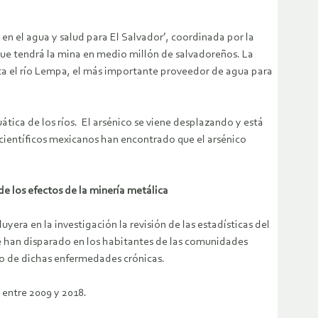
en el agua y salud para El Salvador’, coordinada por la
que tendrá la mina en medio millón de salvadoreños. La
sta el río Lempa, el más importante proveedor de agua para
tica de los ríos. El arsénico se viene desplazando y está
científicos mexicanos han encontrado que el arsénico
de los efectos de la minería metálica
yera en la investigación la revisión de las estadísticas del
e han disparado en los habitantes de las comunidades
do de dichas enfermedades crónicas.
 entre 2009 y 2018.