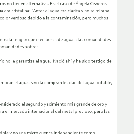
s no tienen alternativa. Es el caso de Ángela Cisneros
 era cristalina: “Antes el agua era clarita y no se miraba
n color verdoso debido a la contaminación, pero muchos
temala tengan que ir en busca de agua a las comunidades
 comunidades pobres.
 río no le garantiza el agua. Nació ahí y ha sido testigo de
mpran el agua, sino la compran les dan del agua potable,
 considerado el segundo yacimiento más grande de oro y
a el mercado internacional del metal precioso, pero las
divisible y no una micro cuenca independiente como