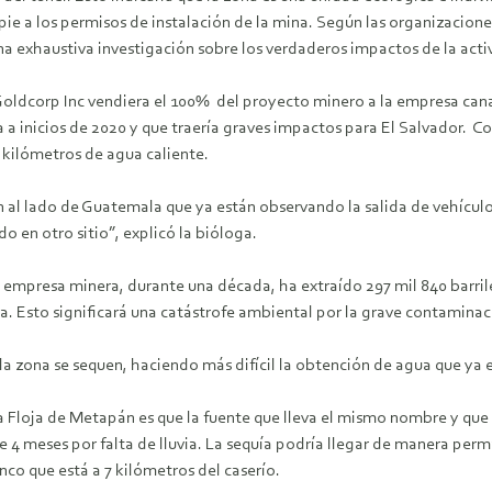
e a los permisos de instalación de la mina. Según las organizacione
 exhaustiva investigación sobre los verdaderos impactos de la acti
Goldcorp Inc vendiera el 100% del proyecto minero a la empresa can
a a inicios de 2020 y que traería graves impactos para El Salvador. C
 kilómetros de agua caliente.
al lado de Guatemala que ya están observando la salida de vehículos
o en otro sitio”, explicó la bióloga.
empresa minera, durante una década, ha extraído 297 mil 840 barriles
a. Esto significará una catástrofe ambiental por la grave contaminac
a zona se sequen, haciendo más difícil la obtención de agua que ya e
ta Floja de Metapán es que la fuente que lleva el mismo nombre y q
te 4 meses por falta de lluvia. La sequía podría llegar de manera pe
co que está a 7 kilómetros del caserío.