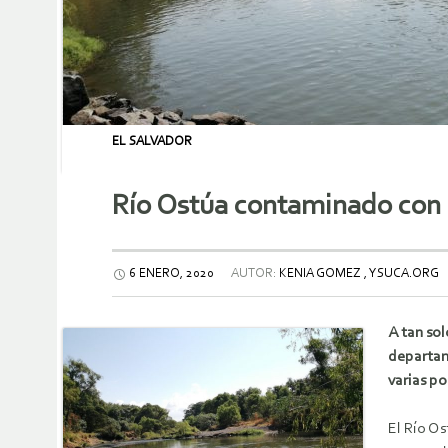
EL SALVADOR
Río Ostúa contaminado con 
6 ENERO, 2020
AUTOR:
KENIA GOMEZ , YSUCA.ORG
A tan sol
departame
varias po
El Río O