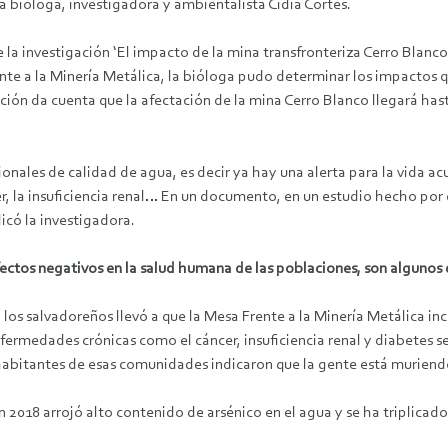
a bióloga, investigadora y ambientalista Cidia Cortés.
la investigación ‘El impacto de la mina transfronteriza Cerro Blanco 
nte a la Minería Metálica, la bióloga pudo determinar los impactos 
ción da cuenta que la afectación de la mina Cerro Blanco llegará ha
les de calidad de agua, es decir ya hay una alerta para la vida acuá
 la insuficiencia renal… En un documento, en un estudio hecho por 
icó la investigadora.
fectos negativos en la salud humana de las poblaciones, son algunos 
s salvadoreños llevó a que la Mesa Frente a la Minería Metálica inclu
ermedades crónicas como el cáncer, insuficiencia renal y diabetes s
 habitantes de esas comunidades indicaron que la gente está murien
 2018 arrojó alto contenido de arsénico en el agua y se ha triplicado