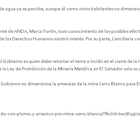
 de agua ya se percibe, aunque él como otros habitantes no dimension
dente de ANDA, Marco Fortín, tuvo conocimiento de los posibles efecto
de los Derechos Humanos mostró interés. Por su parte, Cancillería co
al Gobierno es quien debe retomar el tema e incidir en el cierre de l
e la Ley de Prohibición de la Minería Metálica en El Salvador solo es a
al Gobierno no dimensiona la amenaza de la mina Cerro Blanco para E
minado-con-plomo-y-arsenico-por-mina-cerro-blanco/?fbclid=IwAR