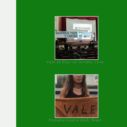
Valle de Elqui sin minería. Chile
Protestas contra VALE, Brasil