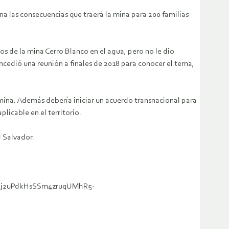
a las consecuencias que traerá la mina para 200 familias
s de la mina Cerro Blanco en el agua, pero no le dio
ncedió una reunión a finales de 2018 para conocer el tema,
a mina. Además debería iniciar un acuerdo transnacional para
plicable en el territorio.
l Salvador.
1qU0j2uPdkHsSSm4zruqUMhR5-