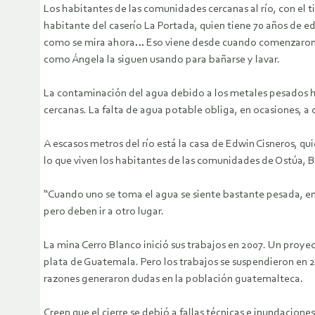
Los habitantes de las comunidades cercanas al río, con el 
habitante del caserío La Portada, quien tiene 70 años de eda
como se mira ahora… Eso viene desde cuando comenzaron a 
como Ángela la siguen usando para bañarse y lavar.
La contaminación del agua debido a los metales pesados ha
cercanas. La falta de agua potable obliga, en ocasiones, 
A escasos metros del río está la casa de Edwin Cisneros, quie
lo que viven los habitantes de las comunidades de Ostúa,
“Cuando uno se toma el agua se siente bastante pesada, en
pero deben ir a otro lugar.
La mina Cerro Blanco inició sus trabajos en 2007. Un proy
plata de Guatemala. Pero los trabajos se suspendieron en 
razones generaron dudas en la población guatemalteca.
Creen que el cierre se debió a fallas técnicas e inundacion