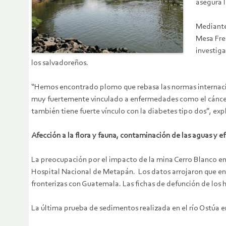
asegura l
Mediante 
Mesa Fre
investiga
los salvadoreños.
“Hemos encontrado plomo que rebasa las normas internaciona
muy fuertemente vinculado a enfermedades como el cáncer,
también tiene fuerte vínculo con la diabetes tipo dos”, expl
Afección a la flora y fauna, contaminación de las aguas y e
La preocupación por el impacto de la mina Cerro Blanco en lo
Hospital Nacional de Metapán. Los datos arrojaron que enf
fronterizas con Guatemala. Las fichas de defunción de los
La última prueba de sedimentos realizada en el río Ostúa en