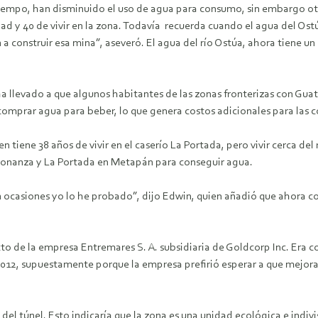
tiempo, han disminuido el uso de agua para consumo, sin embargo otro
d y 40 de vivir en la zona. Todavía recuerda cuando el agua del Ostúa
construir esa mina”, aseveró. El agua del río Ostúa, ahora tiene u
 llevado a que algunos habitantes de las zonas fronterizas con Gua
a comprar agua para beber, lo que genera costos adicionales para las
n tiene 38 años de vivir en el caserío La Portada, pero vivir cerca del
 Bonanza y La Portada en Metapán para conseguir agua.
 ocasiones yo lo he probado”, dijo Edwin, quien añadió que ahora co
ecto de la empresa Entremares S. A. subsidiaria de Goldcorp Inc. Era
2012, supuestamente porque la empresa prefirió esperar a que mejorar
es del túnel. Esto indicaría que la zona es una unidad ecológica e in