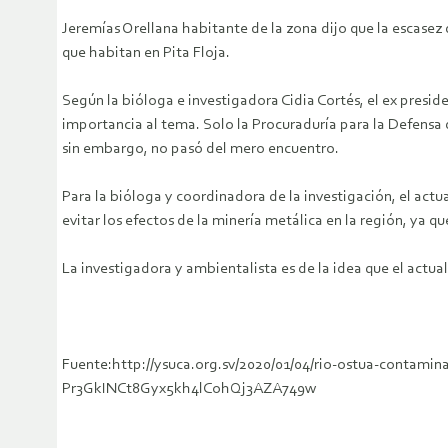
Jeremías Orellana habitante de la zona dijo que la escasez
que habitan en Pita Floja.
Según la bióloga e investigadora Cidia Cortés, el ex presi
importancia al tema. Solo la Procuraduría para la Defensa 
sin embargo, no pasó del mero encuentro.
Para la bióloga y coordinadora de la investigación, el actu
evitar los efectos de la minería metálica en la región, ya qu
La investigadora y ambientalista es de la idea que el actu
Fuente:http://ysuca.org.sv/2020/01/04/rio-ostua-conta
Pr3GkINCt8Gyx5kh4lCohQj3AZA749w