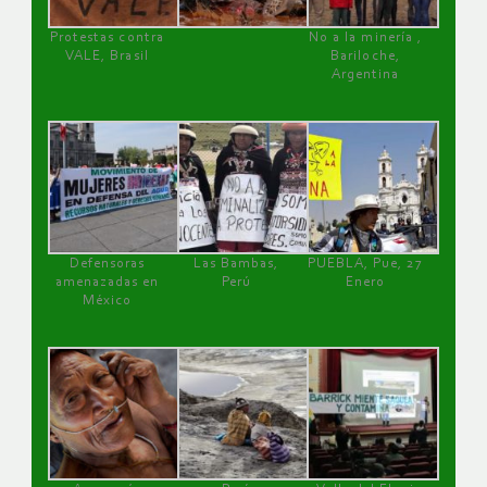
Protestas contra
No a la minería ,
VALE, Brasil
Bariloche,
Argentina
Defensoras
Las Bambas,
PUEBLA, Pue, 27
amenazadas en
Perú
Enero
México