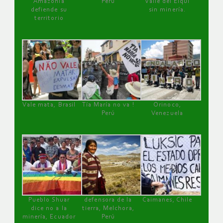
Amazonía
Perú
Valle del Elqui
defiende su
sin minería.
territorio
Vale mata, Brasil
Tía María no va !
Orinoco,
Perú
Venezuela
Pueblo Shuar
defensora de la
Caimanes, Chile
dice no a la
tierra, Melchora,
minería, Ecuador
Perú