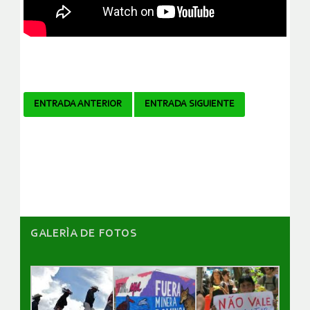
Navegador
ENTRADA ANTERIOR
ENTRADA SIGUIENTE
de
artículos
GALERÌA DE FOTOS