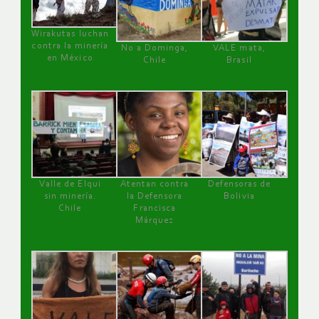
Wirakutas luchan
contra la minería
No a Dominga,
VALE mata,
en México
Chile
Brasil
Valle de Elqui
Atentan contra
Defensoras de
sin minería.
la Defensora
Bolivia
Chile
Francisca
Márquez