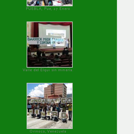
PUEBLA, Pue, 27 Enero
Valle del Elqui sin minería.
Orinoco, Venezuela