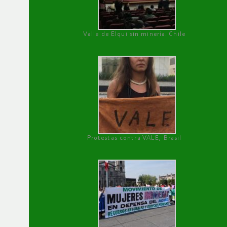
Valle de Elqui sin minería. Chile
Protestas contra VALE, Brasil