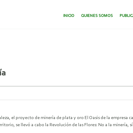
SALTAR AL CONTENIDO.
INICIO
QUIENES SOMOS
PUBLI
ía
aleza, el proyecto de minería de plata y oro El Oasis de la empresa 
ritorio, se llevó a cabo la Revolución de las Flores: No a la minería, s