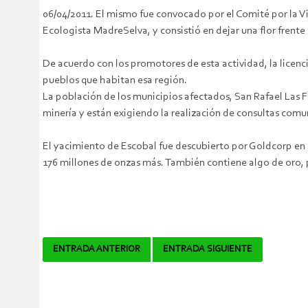
06/04/2011. El mismo fue convocado por el Comité por la V
Ecologista MadreSelva, y consistió en dejar una flor frent
De acuerdo con los promotores de esta actividad, la licenc
pueblos que habitan esa región.
La población de los municipios afectados, San Rafael Las F
minería y están exigiendo la realización de consultas comuni
El yacimiento de Escobal fue descubierto por Goldcorp en 
176 millones de onzas más. También contiene algo de oro, 
Navegador
ENTRADA ANTERIOR
ENTRADA SIGUIENTE
de