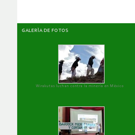
artículos
GALERÌA DE FOTOS
Wirakutas luchan contra la minería en México