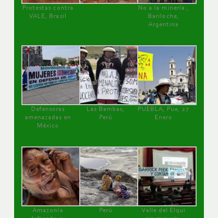
Protestas contra
No a la minería ,
VALE, Brasil
Bariloche,
Argentina
Defensoras
Las Bambas,
PUEBLA, Pue, 27
amenazadas en
Perú
Enero
México
Amazonía
Perú
Valle del Elqui