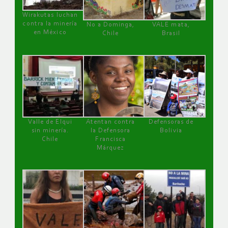
Wirakutas luchan
contra la minería
No a Dominga,
VALE mata,
en México
Chile
Brasil
Valle de Elqui
Atentan contra
Defensoras de
sin minería.
la Defensora
Bolivia
Chile
Francisca
Márquez