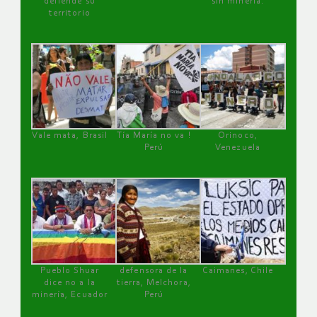
defiende su
sin minería.
territorio
Vale mata, Brasil
Tía María no va !
Orinoco,
Perú
Venezuela
Pueblo Shuar
defensora de la
Caimanes, Chile
dice no a la
tierra, Melchora,
minería, Ecuador
Perú