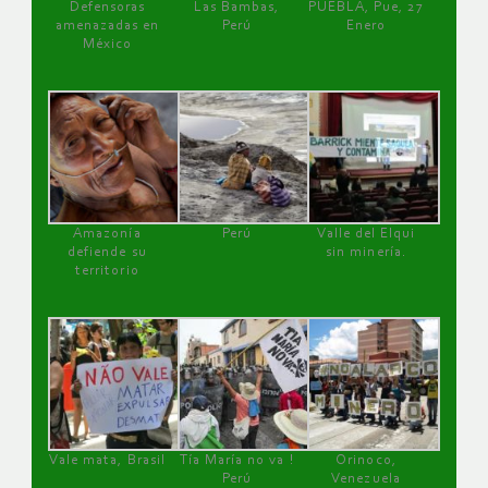
Defensoras
Las Bambas,
PUEBLA, Pue, 27
amenazadas en
Perú
Enero
México
Amazonía
Perú
Valle del Elqui
defiende su
sin minería.
territorio
Vale mata, Brasil
Tía María no va !
Orinoco,
Perú
Venezuela