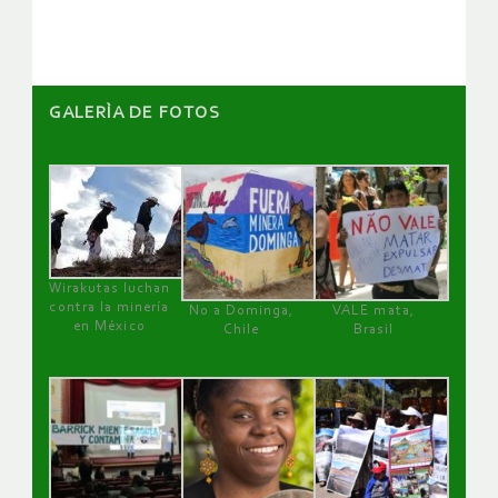
artículos
GALERÌA DE FOTOS
Wirakutas luchan
contra la minería
No a Dominga,
VALE mata,
en México
Chile
Brasil