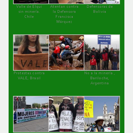
Valle de Elqui
Atentan contra
Defensoras de
sin minería.
la Defensora
Bolivia
Chile
Francisca
Márquez
Protestas contra
No a la minería ,
VALE, Brasil
Bariloche,
Argentina