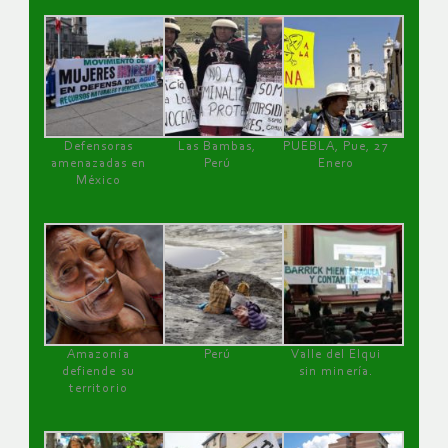
Defensoras
Las Bambas,
PUEBLA, Pue, 27
amenazadas en
Perú
Enero
México
Amazonía
Perú
Valle del Elqui
defiende su
sin minería.
territorio