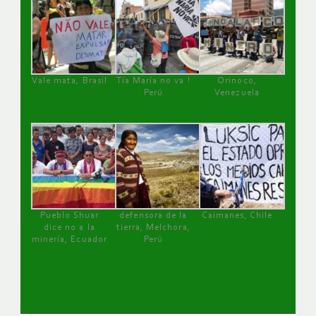
Vale mata, Brasil
Tía María no va !
Orinoco,
Perú
Venezuela
Pueblo Shuar
defensora de la
Caimanes, Chile
dice no a la
tierra, Melchora,
minería, Ecuador
Perú