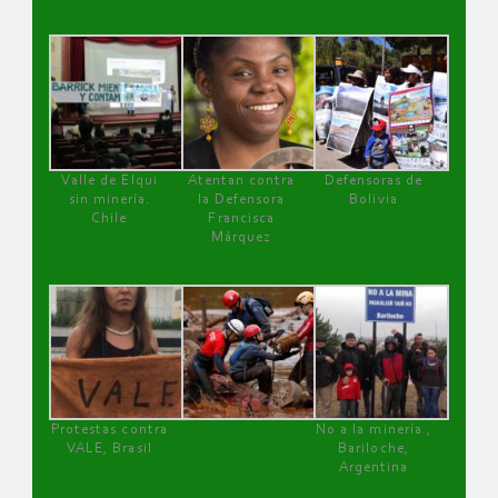
Valle de Elqui
Atentan contra
Defensoras de
sin minería.
la Defensora
Bolivia
Chile
Francisca
Márquez
Protestas contra
No a la minería ,
VALE, Brasil
Bariloche,
Argentina