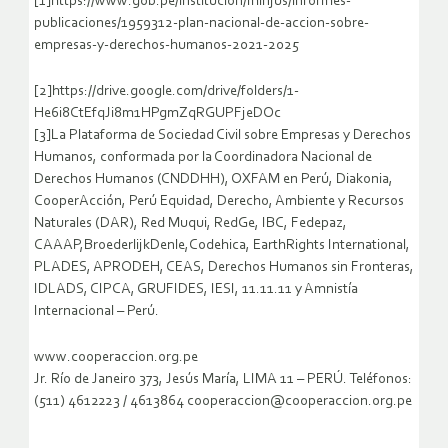
[1]https://www.gob.pe/institucion/minjus/informes-
publicaciones/1959312-plan-nacional-de-accion-sobre-
empresas-y-derechos-humanos-2021-2025
[2]https://drive.google.com/drive/folders/1-
He6i8CtEfqJi8m1HPgmZqRGUPFjeDOc
[3]La Plataforma de Sociedad Civil sobre Empresas y Derechos
Humanos, conformada por la Coordinadora Nacional de
Derechos Humanos (CNDDHH), OXFAM en Perú, Diakonia,
CooperAcción, Perú Equidad, Derecho, Ambiente y Recursos
Naturales (DAR), Red Muqui, RedGe, IBC, Fedepaz,
CAAAP,BroederlijkDenle,Codehica, EarthRights International,
PLADES, APRODEH, CEAS, Derechos Humanos sin Fronteras,
IDLADS, CIPCA, GRUFIDES, IESI, 11.11.11 y Amnistía
Internacional – Perú.
www.cooperaccion.org.pe
Jr. Río de Janeiro 373, Jesús María, LIMA 11 – PERÚ. Teléfonos:
(511) 4612223 / 4613864 cooperaccion@cooperaccion.org.pe