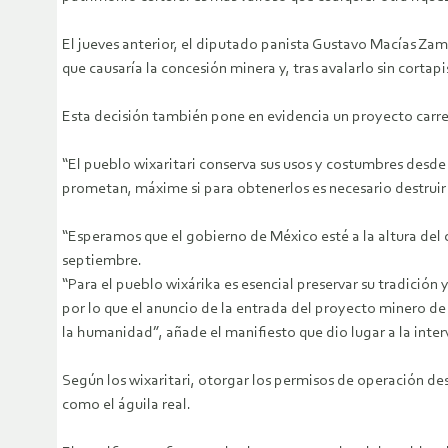
El jueves anterior, el diputado panista Gustavo Macías Za
que causaría la concesión minera y, tras avalarlo sin cortap
Esta decisión también pone en evidencia un proyecto carre
“El pueblo wixaritari conserva sus usos y costumbres desde 
prometan, máxime si para obtenerlos es necesario destruir 
“Esperamos que el gobierno de México esté a la altura del
septiembre.
“Para el pueblo wixárika es esencial preservar su tradición 
por lo que el anuncio de la entrada del proyecto minero de 
la humanidad”, añade el manifiesto que dio lugar a la inter
Según los wixaritari, otorgar los permisos de operación destr
como el águila real.