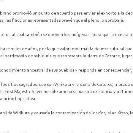
mbrano promovió un punto de acuerdo para enviar el exhorto a la depe
isa, las fracciones representadas prevén que el pleno lo aprobará.
tero –al cual también se oponen los indígenas– para que la minera re
hace miles de años, por lo que valoramos más la riqueza cultural que
el patrimonio de sabiduría que representa la sierra de Catorce, luga
 conocimiento ancestral de sus pueblos y responda en consecuencia”,
y los sitios sagrados, que son Wirikuta y la sierra de Catorce, morad
la First Majestic Silver no sólo amenaza nuestra existencia y patrimon
vención legislativa.
uiría Wirikuta y causaría la contaminación de los ríos, el acuífero, l