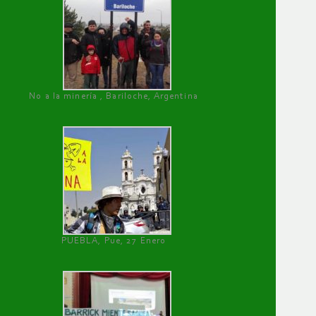
No a la minería , Bariloche, Argentina
PUEBLA, Pue, 27 Enero