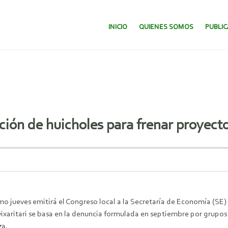
SALTAR AL CONTENIDO.
INICIO
QUIENES SOMOS
PUBLI
ción de huicholes para frenar proyect
imo jueves emitirá el Congreso local a la Secretaría de Economía (SE
o wixaritari se basa en la denuncia formulada en septiembre por grupo
za.