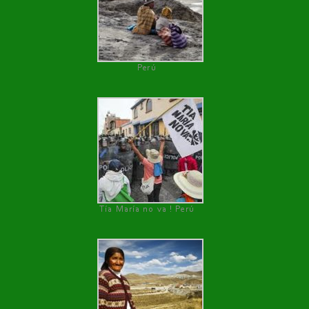
Perú
Tía María no va ! Perú