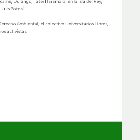
camé, Durango; Tatei Haramara, en la isla del Rey,
 Luis Potosí.
erecho Ambiental, el colectivo Universitarios Libres,
os activistas.