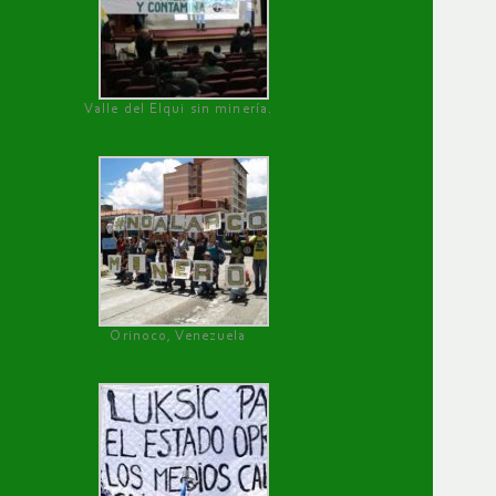
Valle del Elqui sin minería.
Orinoco, Venezuela