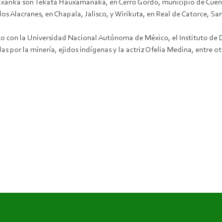
 wixárika son Tekata Hauxamanaka, en Cerro Gordo, municipio de Cuen
os Alacranes, en Chapala, Jalisco, y Wirikuta, en Real de Catorce, San
o con la Universidad Nacional Autónoma de México, el Instituto de D
 por la minería, ejidos indígenas y la actriz Ofelia Medina, entre otr