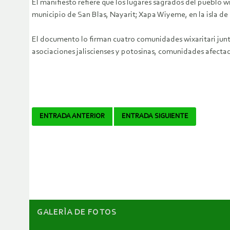
El manifiesto refiere que los lugares sagrados del pueblo
municipio de San Blas, Nayarit; Xapa Wiyeme, en la isla de l
El documento lo firman cuatro comunidades wixaritari junt
asociaciones jaliscienses y potosinas, comunidades afectadas
Navegador
ENTRADA ANTERIOR
ENTRADA SIGUIENTE
de
artículos
GALERÌA DE FOTOS