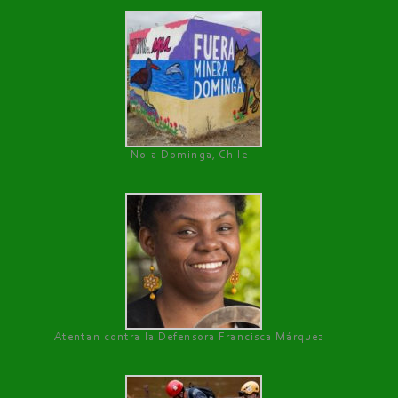
No a Dominga, Chile
Atentan contra la Defensora Francisca Márquez