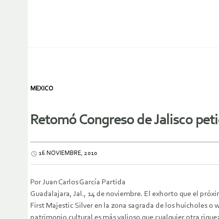
MEXICO
Retomó Congreso de Jalisco peti
16 NOVIEMBRE, 2010
Por Juan Carlos García Partida
Guadalajara, Jal., 14 de noviembre. El exhorto que el próx
First Majestic Silver en la zona sagrada de los huicholes 
patrimonio cultural es más valioso que cualquier otra rique