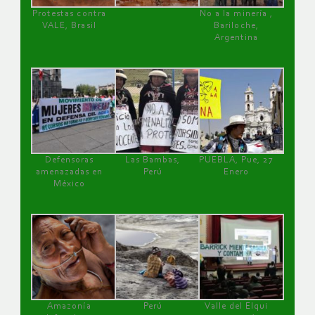
Protestas contra
No a la minería ,
VALE, Brasil
Bariloche,
Argentina
Defensoras
Las Bambas,
PUEBLA, Pue, 27
amenazadas en
Perú
Enero
México
Amazonía
Perú
Valle del Elqui