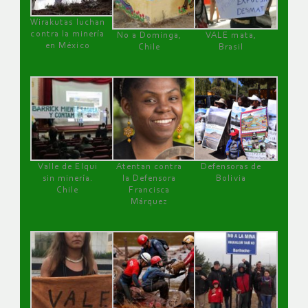
Wirakutas luchan
contra la minería
No a Dominga,
VALE mata,
en México
Chile
Brasil
Valle de Elqui
Atentan contra
Defensoras de
sin minería.
la Defensora
Bolivia
Chile
Francisca
Márquez