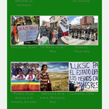
defiende su
sin minería.
territorio
Vale mata, Brasil
Tía María no va !
Orinoco,
Perú
Venezuela
Pueblo Shuar
defensora de la
Caimanes, Chile
dice no a la
tierra, Melchora,
minería, Ecuador
Perú