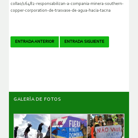
collao/16482-responsabilizan-a-compania-minera-southern-
copper-corporation-de-trasvase-de-agua-hacia-tacna
Navegador
ENTRADA ANTERIOR
ENTRADA SIGUIENTE
de
artículos
GALERÌA DE FOTOS