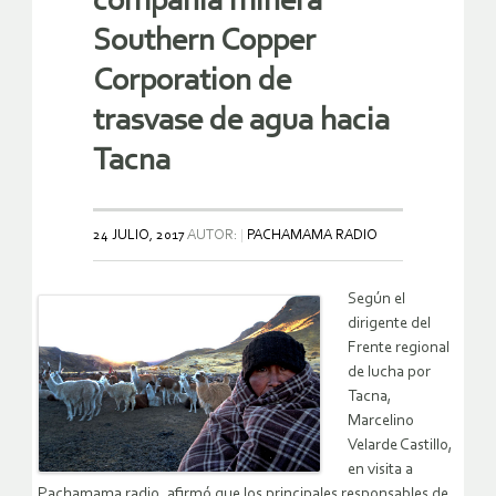
compañía minera
Southern Copper
Corporation de
trasvase de agua hacia
Tacna
24 JULIO, 2017
AUTOR:
PACHAMAMA RADIO
Según el
dirigente del
Frente regional
de lucha por
Tacna,
Marcelino
Velarde Castillo,
en visita a
Pachamama radio, afirmó que los principales responsables de