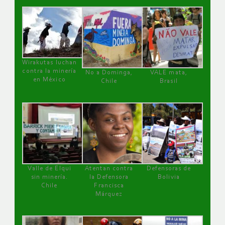
Wirakutas luchan
contra la minería
No a Dominga,
VALE mata,
en México
Chile
Brasil
Valle de Elqui
Atentan contra
Defensoras de
sin minería.
la Defensora
Bolivia
Chile
Francisca
Márquez