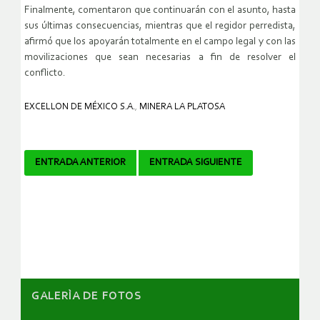
Finalmente, comentaron que continuarán con el asunto, hasta
sus últimas consecuencias, mientras que el regidor perredista,
afirmó que los apoyarán totalmente en el campo legal y con las
movilizaciones que sean necesarias a fin de resolver el
conflicto.
EXCELLON DE MÉXICO S.A.
,
MINERA LA PLATOSA
Navegador
ENTRADA ANTERIOR
ENTRADA SIGUIENTE
de
artículos
GALERÌA DE FOTOS