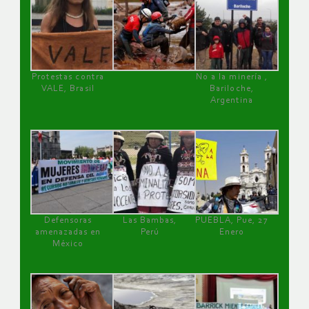
Protestas contra
No a la minería ,
VALE, Brasil
Bariloche,
Argentina
Defensoras
Las Bambas,
PUEBLA, Pue, 27
amenazadas en
Perú
Enero
México