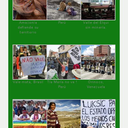
Amazonía
Perú
Valle del Elqui
defiende su
sin minería.
territorio
Vale mata, Brasil
Tía María no va !
Orinoco,
Perú
Venezuela