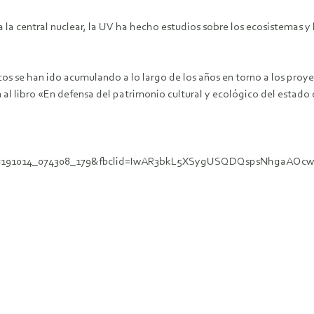
a la central nuclear, la UV ha hecho estudios sobre los ecosistemas y 
s se han ido acumulando a lo largo de los años en torno a los proye
n al libro «En defensa del patrimonio cultural y ecológico del estado
px?id=191014_074308_179&fbclid=IwAR3bkL5XSygUSQDQspsNhgaA