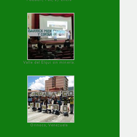
Valle del Elqui sin minería.
Orinoco, Venezuela