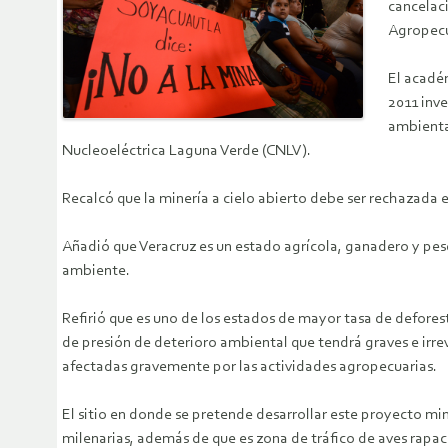
cancelaci
Agropecu
El académ
2011 inv
ambiental
Nucleoeléctrica Laguna Verde (CNLV).
Recalcó que la minería a cielo abierto debe ser rechazada e
Añadió que Veracruz es un estado agrícola, ganadero y pesq
ambiente.
Refirió que es uno de los estados de mayor tasa de deforest
de presión de deterioro ambiental que tendrá graves e irre
afectadas gravemente por las actividades agropecuarias.
El sitio en donde se pretende desarrollar este proyecto mi
milenarias, además de que es zona de tráfico de aves rapac