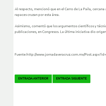
Al respecto, mencionó que en el Cerro de La Paila, cercana 
rapaces cruzan por esta área.
Asimismo, comentó que los argumentos científicos y técnico
publicaciones, en Congresos. La última iniciativa dio orige
Fuente:http://www.jornadaveracruz.com.mx/Post.as
Navegador
ENTRADA ANTERIOR
ENTRADA SIGUIENTE
de
artículos