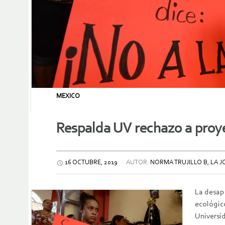
MEXICO
Respalda UV rechazo a proye
16 OCTUBRE, 2019
AUTOR:
NORMA TRUJILLO B, LA 
La desapa
ecológico
Universi