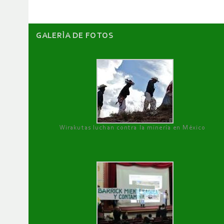
GALERÌA DE FOTOS
Wirakutas luchan contra la minería en México