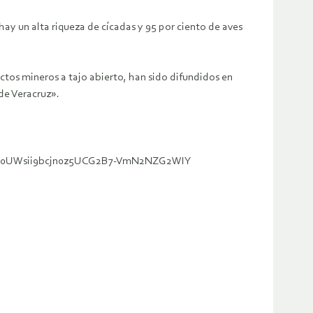
hay un alta riqueza de cícadas y 95 por ciento de aves
ctos mineros a tajo abierto, han sido difundidos en
 de Veracruz».
Ocw0UWsii9bcjn0z5UCG2B7-VmN2NZG2WIY