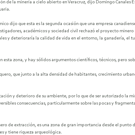
ón de la minería a cielo abierto en Veracruz, dijo Domingo Canales 
aria.
ico dijo que esta es la segunda ocasión que una empresa canadiense 
estigadores, académicos y sociedad civil rechazó el proyecto minero 
es y deterioraría la calidad de vida en el entorno, la ganadería, el t
n esta zona, y hay sólidos argumentos científicos, técnicos, pero sob
uero, que junto a la alta densidad de habitantes, crecimiento urbano
ación y deterioro de su ambiente, por lo que de ser autorizado la mi
versibles consecuencias, particularmente sobre las pocas y fragment
nero de extracción, es una zona de gran importancia desde el punto 
es y tiene riqueza arqueológica.