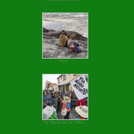
Perú
Tía María no va ! Perú