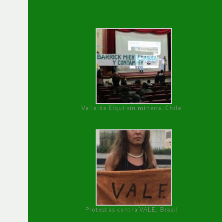
Valle de Elqui sin minería. Chile
Protestas contra VALE, Brasil