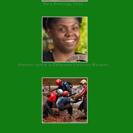
No a Dominga, Chile
Atentan contra la Defensora Francisca Márquez