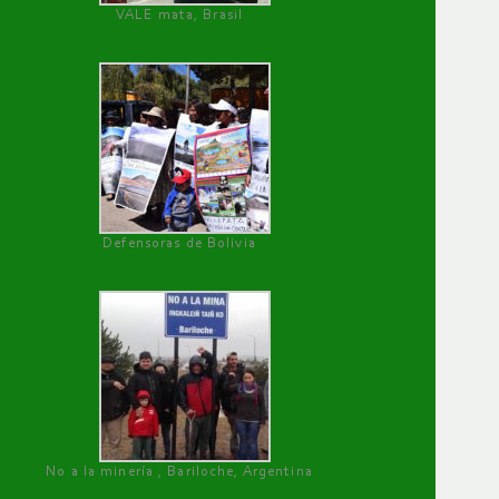
VALE mata, Brasil
Defensoras de Bolivia
No a la minería , Bariloche, Argentina