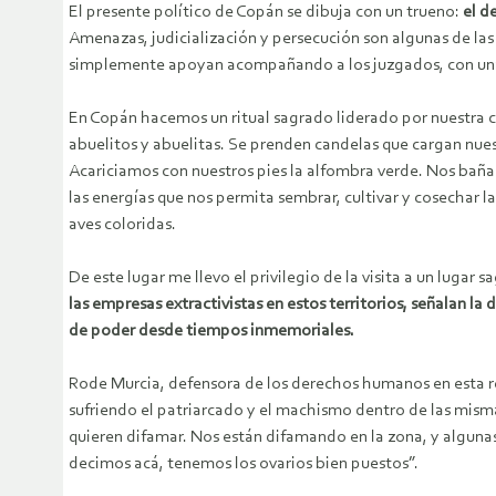
El presente político de Copán se dibuja con un trueno:
el d
Amenazas, judicialización y persecución son algunas de las 
simplemente apoyan acompañando a los juzgados, con una 
En Copán hacemos un ritual sagrado liderado por nuestra 
abuelitos y abuelitas. Se prenden candelas que cargan nues
Acariciamos con nuestros pies la alfombra verde. Nos bañ
las energías que nos permita sembrar, cultivar y cosechar 
aves coloridas.
De este lugar me llevo el privilegio de la visita a un lugar
las empresas extractivistas en estos territorios, señalan l
de poder desde tiempos inmemoriales.
Rode Murcia, defensora de los derechos humanos en esta re
sufriendo el patriarcado y el machismo dentro de las mism
quieren difamar. Nos están difamando en la zona, y algunas
decimos acá, tenemos los ovarios bien puestos”.