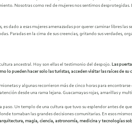
uimiento. Nosotras como red de mujeres nos sentimos desprotegidas. 
, es dado a esas mujeres amenazadas por querer caminar libres las s
 todas. Paradas en la cima de sus creencias, gritando sus verdades, or
cultura ancestral. Hoy son ellas el testimonio del despojo.
Las puerta
 lo pueden hacer solo las turistas, acceden visitar las raíces de su 
amionetas y algunas recorrieron más de cinco horas para encontrarse 
a atención desde una rama lejana. Guacamayas rojas, amarillas y mult
a paso. Un templo de una cultura que tuvo su esplendor antes de que 
 donde tomaban las grandes decisiones comunitarias. En esos mismos
arquitectura, magia, ciencia, astronomía, medicina y tecnologías sob