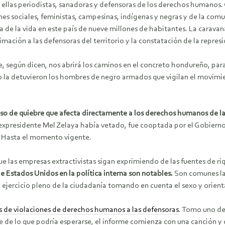
ntre ellas periodistas, sanadoras y defensoras de los derechos human
es sociales, feministas, campesinas, indígenas y negras y de la comu
a de la vida en este país de nueve millones de habitantes. La carava
imación a las defensoras del territorio y la constatación de la repres
 según dicen, nos abrirá los caminos en el concreto hondureño, para e
no la detuvieron los hombres de negro armados que vigilan el movimie
eso de quiebre que afecta directamente a los derechos humanos de l
expresidente Mel Zelaya había vetado, fue cooptada por el Gobierno
E. Hasta el momento vigente.
ue las empresas extractivistas sigan exprimiendo de las fuentes de r
e Estados Unidos en la política interna son notables.
Son comunes las
el ejercicio pleno de la ciudadanía tomando en cuenta el sexo y orient
s de violaciones de derechos humanos a las defensoras
. Tomo uno de 
e de lo que podría esperarse, el informe comienza con una canción y 