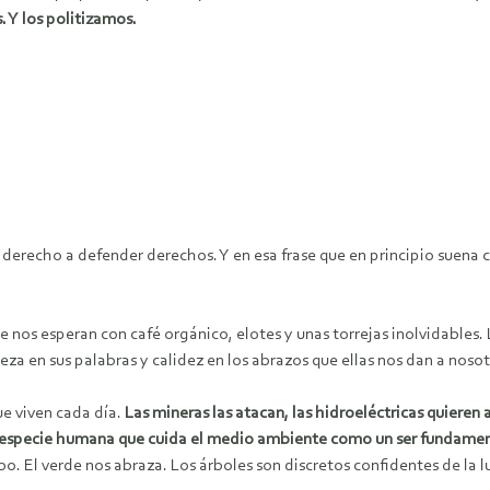
. Y los politizamos.
 derecho a defender derechos. Y en esa frase que en principio suena 
e nos esperan con café orgánico, elotes y unas torrejas inolvidables.
a en sus palabras y calidez en los abrazos que ellas nos dan a nosot
e viven cada día.
Las mineras las atacan, las hidroeléctricas quieren 
la especie humana que cuida el medio ambiente como un ser fundament
o. El verde nos abraza. Los árboles son discretos confidentes de la l