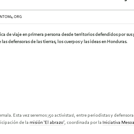
IENTOM4.ORG
ca de viaje en primera persona desde territorios defendidos por sus
 las defensoras de las tierras, los cuerpos y las ideas en Honduras.
ala. Esta vez seremos ¡50 activistas!, entre periodistas y defensoras 
icipación de la
misión ‘El abrazo’
, coordinada por la
Iniciativa Mes