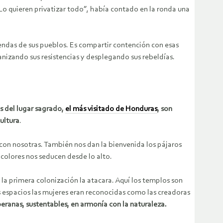
Lo quieren privatizar todo”, había contado en la ronda una
endas de sus pueblos. Es compartir contención con esas
ganizando sus resistencias y desplegando sus rebeldías.
s del lugar sagrado,
el más visitado de Honduras
, son
cultura
.
con nosotras. También nos dan la bienvenida los pájaros
icolores nos seducen desde lo alto.
la primera colonización la atacara. Aquí los templos son
 espacios las mujeres eran reconocidas como las creadoras
eranas, sustentables, en armonía con la naturaleza.