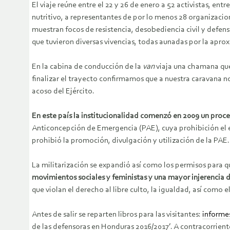
El viaje reúne entre el 22 y 26 de enero a 52 activistas, e
nutritivo, a representantes de por lo menos 28 organizacion
muestran focos de resistencia, desobediencia civil y defens
que tuvieron diversas vivencias, todas aunadas por la aprox
En la cabina de conducción de la
van
viaja una chamana que,
finalizar el trayecto confirmamos que a nuestra caravana 
acoso del Ejército.
En este país la institucionalidad comenzó en 2009 un proc
Anticoncepción de Emergencia (PAE), cuya prohibición el 
prohibió la promoción, divulgación y utilización de la PA
La militarización se expandió así como los permisos para q
movimientos sociales y feministas y una mayor injerencia d
que violan el derecho al libre culto, la igualdad, así como 
Antes de salir se reparten libros para las visitantes:
informe
de las defensoras en Honduras 2016/2017’. A contracorrient