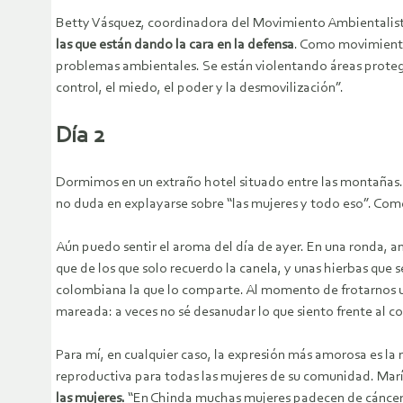
Betty Vásquez, coordinadora del Movimiento Ambientalista 
las que están dando la cara en la defensa
. Como movimiento
problemas ambientales. Se están violentando áreas protegi
control, el miedo, el poder y la desmovilización”.
Día 2
Dormimos en un extraño hotel situado entre las montañas. 
no duda en explayarse sobre “las mujeres y todo eso”. Come
Aún puedo sentir el aroma del día de ayer. En una ronda, a
que de los que solo recuerdo la canela, y unas hierbas qu
colombiana la que lo comparte. Al momento de frotarnos u
mareada: a veces no sé desanudar lo que siento frente al 
Para mí, en cualquier caso, la expresión más amorosa es la m
reproductiva para todas las mujeres de su comunidad. Mar
las mujeres.
“En Chinda muchas mujeres padecen de cáncer 