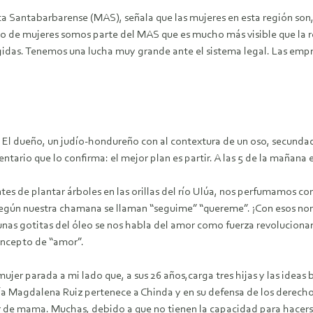
Santabarbarense (MAS), señala que las mujeres en esta región son, 
 de mujeres somos parte del MAS que es mucho más visible que la 
das. Tenemos una lucha muy grande ante el sistema legal. Las empres
El dueño, un judío-hondureño con al contextura de un oso, secundad
ntario que lo confirma: el mejor plan es partir. A las 5 de la mañan
ntes de plantar árboles en las orillas del río Ulúa, nos perfumamos c
e según nuestra chamana se llaman “seguime” “quereme”. ¡Con esos n
nas gotitas del óleo se nos habla del amor como fuerza revolucionar
concepto de “amor”.
ujer parada a mi lado que, a sus 26 años,carga tres hijas y las ideas 
ía Magdalena Ruiz pertenece a Chinda y en su defensa de los derech
de mama. Muchas, debido a que no tienen la capacidad para hacerse