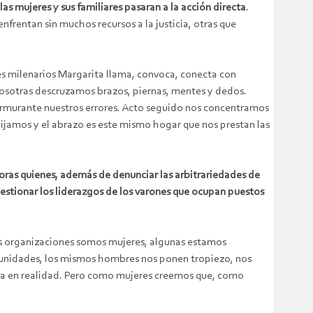
as mujeres y sus familiares pasaran a la acción directa
.
frentan sin muchos recursos a la justicia, otras que
s milenarios Margarita llama, convoca, conecta con
Nosotras descruzamos brazos, piernas, mentes y dedos.
urmurante nuestros errores. Acto seguido nos concentramos
bijamos y el abrazo es este mismo hogar que nos prestan las
oras quienes, además de denunciar las arbitrariedades de
cuestionar los liderazgos de los varones que ocupan puestos
sas organizaciones somos mujeres, algunas estamos
omunidades, los mismos hombres nos ponen tropiezo, nos
ueba en realidad. Pero como mujeres creemos que, como