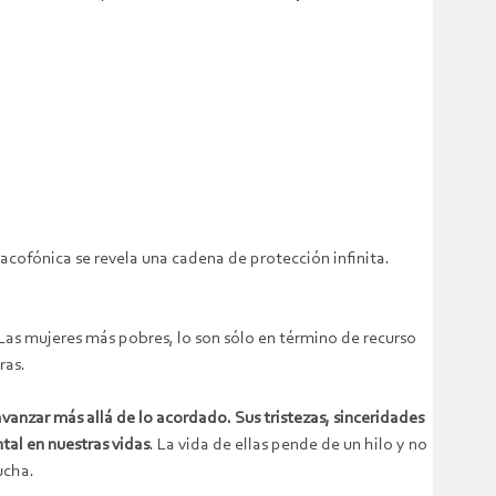
cacofónica se revela una cadena de protección infinita.
 Las mujeres más pobres, lo son sólo en término de recurso
ras.
avanzar más allá de lo acordado. Sus tristezas, sinceridades
al en nuestras vidas
. La vida de ellas pende de un hilo y no
ucha.