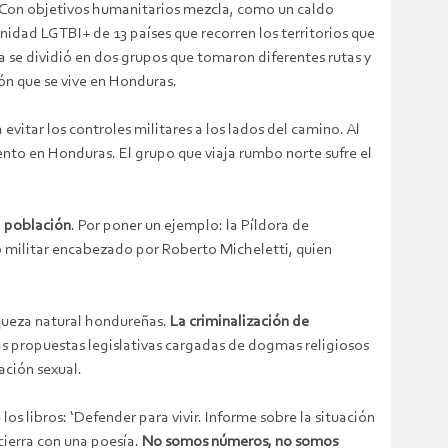
os. Con objetivos humanitarios mezcla, como un caldo
nidad LGTBI+ de 13 países que recorren los territorios que
na se dividió en dos grupos que tomaron diferentes rutas y
ión que se vive en Honduras.
vitar los controles militares a los lados del camino. Al
nto en Honduras. El grupo que viaja rumbo norte sufre el
a población
. Por poner un ejemplo: la Píldora de
 militar encabezado por Roberto Micheletti, quien
iqueza natural hondureñas.
La criminalización de
 propuestas legislativas cargadas de dogmas religiosos
ación sexual.
los libros: ‘Defender para vivir. Informe sobre la situación
cierra con una poesía.
No somos números, no somos