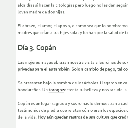
alcaldías sí hacen la citologías pero luego no les dan seg
joven madre de dos hijas.
El abrazo, el amor, el apoyo, o como sea que lo nombremos
madres que crían a sus hijes solas y luchan por la salud de
Día 3. Copán
Las mujeres mayas abrazan nuestra visita a las ruinas de su 
privadas para ellas también. Solo a cambio de pago, tal como
Se presentan bajo la sombra de los árboles. Llegaron en c
hondureños. Un
torogoz
ostenta su belleza y nos sacude l
Copán es un lugar sagrado y sus ruinas lo demuestran a cad
testimonios de piedra que relatan cómo eran los espacios
de la vida.
Hoy aún quedan rastros de una cultura que creó 