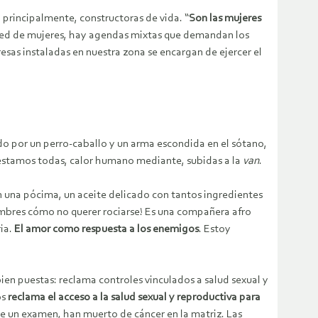
principalmente, constructoras de vida. “
Son las mujeres
red de mujeres, hay agendas mixtas que demandan los
as instaladas en nuestra zona se encargan de ejercer el
o por un perro-caballo y un arma escondida en el sótano,
a estamos todas, calor humano mediante, subidas a la
van
.
on una pócima, un aceite delicado con tantos ingredientes
ombres cómo no querer rociarse! Es una compañera afro
ia.
El amor como respuesta a los enemigos
. Estoy
bien puestas: reclama controles vinculados a salud sexual y
os
reclama el acceso a la salud sexual y reproductiva para
 un examen, han muerto de cáncer en la matriz. Las