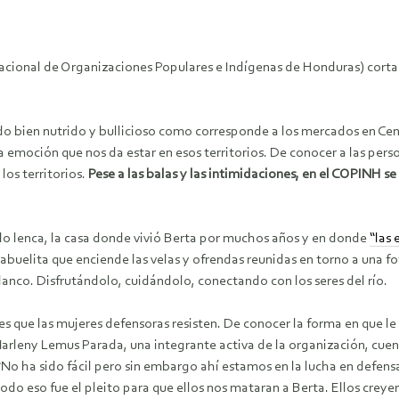
acional de Organizaciones Populares e Indígenas de Honduras) corta
do bien nutrido y bullicioso como corresponde a los mercados en Cen
a emoción que nos da estar en esos territorios. De conocer a las perso
los territorios.
Pese a las balas y las intimidaciones, en el COPINH se
eblo lenca, la casa donde vivió Berta por muchos años y en donde
“las 
la abuelita que enciende las velas y ofrendas reunidas en torno a una 
lanco. Disfrutándolo, cuidándolo, conectando con los seres del río.
es que las mujeres defensoras resisten. De conocer la forma en que le 
 Marleny Lemus Parada, una integrante activa de la organización, cuen
o ha sido fácil pero sin embargo ahí estamos en la lucha en defensa de
odo eso fue el pleito para que ellos nos mataran a Berta. Ellos cre