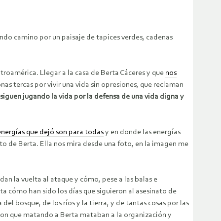
ndo camino por un paisaje de tapices verdes, cadenas
troamérica. Llegar a la casa de Berta Cáceres y que
nos
nas tercas por vivir una vida sin opresiones, que reclaman
 siguen jugando la vida por la defensa de una vida digna y
energías que dejó son para todas
y en donde las energías
foto de Berta. Ella nos mira desde una foto, en la imagen me
dan la vuelta al ataque y cómo, pese a las balas e
ta cómo han sido los días que siguieron al asesinato de
l bosque, de los ríos y la tierra, y de tantas cosas por las
yeron que matando a Berta mataban a la organización y