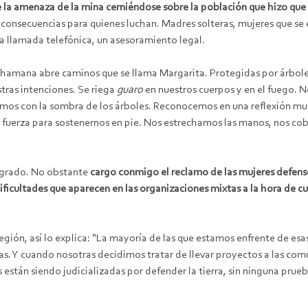
e la amenaza de la mina cerniéndose sobre la población que hizo que l
consecuencias para quienes luchan. Madres solteras, mujeres que se en
llamada telefónica, un asesoramiento legal.
chamana abre caminos que se llama Margarita. Protegidas por árbole
tras intenciones. Se riega
guaro
en nuestros cuerpos y en el fuego. 
amos con la sombra de los árboles. Reconocemos en una reflexión m
la fuerza para sostenernos en pie. Nos estrechamos las manos, nos co
 sagrado. No obstante
cargo conmigo el reclamo de las mujeres defens
a dificultades que aparecen en las organizaciones mixtas a la hora de 
gión, así lo explica: “La mayoría de las que estamos enfrente de e
as. Y cuando nosotras decidimos tratar de llevar proyectos a las c
 están siendo judicializadas por defender la tierra, sin ninguna pr