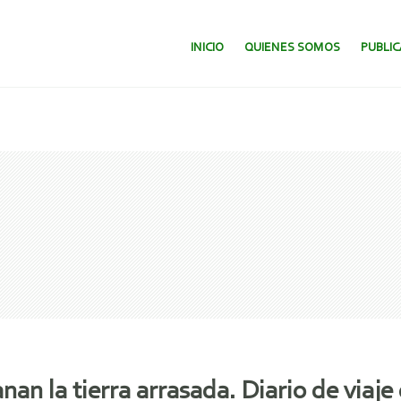
SALTAR AL CONTENIDO.
INICIO
QUIENES SOMOS
PUBLI
nan la tierra arrasada. Diario de viaj