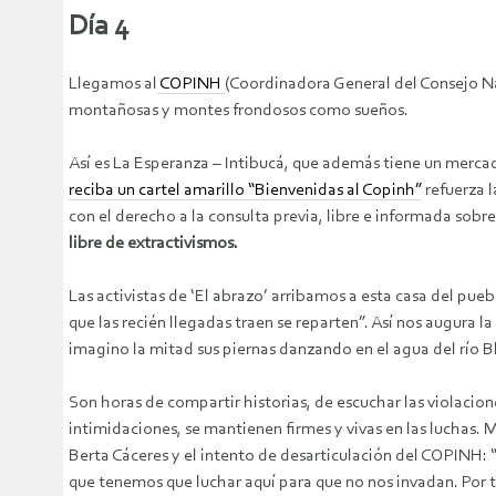
Día 4
Llegamos al
COPINH
(Coordinadora General del Consejo N
montañosas y montes frondosos como sueños.
Así es La Esperanza – Intibucá, que además tiene un merca
reciba un cartel amarillo “Bienvenidas al Copinh”
refuerza l
con el derecho a la consulta previa, libre e informada sobre 
libre de extractivismos.
Las activistas de ‘El abrazo’ arribamos a esta casa del pu
que las recién llegadas traen se reparten”. Así nos augura 
imagino la mitad sus piernas danzando en el agua del río B
Son horas de compartir historias, de escuchar las violacion
intimidaciones, se mantienen firmes y vivas en las luchas.
Berta Cáceres y el intento de desarticulación del COPINH: “N
que tenemos que luchar aquí para que no nos invadan. Por t