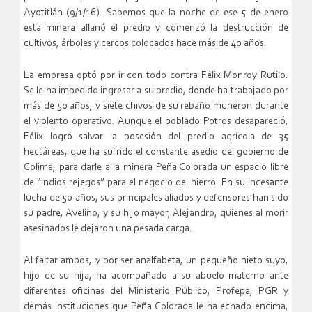
Ayotitlán (9/1/16). Sabemos que la noche de ese 5 de enero
esta minera allanó el predio y comenzó la destrucción de
cultivos, árboles y cercos colocados hace más de 40 años.
La empresa optó por ir con todo contra Félix Monroy Rutilo.
Se le ha impedido ingresar a su predio, donde ha trabajado por
más de 50 años, y siete chivos de su rebaño murieron durante
el violento operativo. Aunque el poblado Potros desapareció,
Félix logró salvar la posesión del predio agrícola de 35
hectáreas, que ha sufrido el constante asedio del gobierno de
Colima, para darle a la minera Peña Colorada un espacio libre
de “indios rejegos” para el negocio del hierro. En su incesante
lucha de 50 años, sus principales aliados y defensores han sido
su padre, Avelino, y su hijo mayor, Alejandro, quienes al morir
asesinados le dejaron una pesada carga.
Al faltar ambos, y por ser analfabeta, un pequeño nieto suyo,
hijo de su hija, ha acompañado a su abuelo materno ante
diferentes oficinas del Ministerio Público, Profepa, PGR y
demás instituciones que Peña Colorada le ha echado encima,