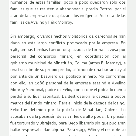
humanos de estas familias, poco a poco quedaron sólo dos
familias que se resisten a abandonar el predio Potros, por el
afán de la empresa de desplazar a los indígenas. Se trata de las
familias de Avelino y Félix Monroy.
Sin embargo, diversos hechos violatorios de derechos se han
dado en este largo conflicto provocado por la empresa. En
1985 ambas familias fueron desplazadas de forma alevosa por
personal del consorcio minero, en coordinación con el
gobierno municipal de Minatitlán, Colima (antes El Mamey), a
una fracción de su propio predio, al fondo de una barranca y al
poniente de un basurero del poblado minero. No conformes
con ello, en 1986 personal de la empresa asesinó a Avelino
Monroy Sandoval, padre de Félix, con lo que el poblado nahua
perdió a su líder espiritual. Le destrozaron la cabeza a pocos
metros del fundo minero. Para el inicio de la década de los 90,
Félix fue detenido por la policía de Minatitlán, Colima. Lo
acusaban de la posesión de seis rifles de alto poder. En prisión
fue torturado y ultrajado, para luego liberarlo sin que pudieran
hallar responsabilidad alguna. Para 1997, Félix y el resto de su