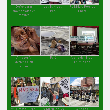
Defensoras
Las Bambas,
PUEBLA, Pue, 27
amenazadas en
Perú
Enero
México
Amazonía
Perú
Valle del Elqui
defiende su
sin minería.
territorio
Vale mata, Brasil
Tía María no va !
Orinoco,