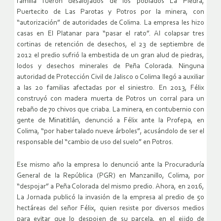
familia fueron desalojados de los poblados La Piedra,
Puertecito de Las Parotas y Potros por la minera, con
“autorización” de autoridades de Colima. La empresa les hizo
casas en El Platanar para “pasar el rato”. Al colapsar tres
cortinas de retención de desechos, el 23 de septiembre de
2012 el predio sufrió la embestida de un gran alud de piedras,
lodos y desechos minerales de Peña Colorada. Ninguna
autoridad de Protección Civil de Jalisco o Colima llegó a auxiliar
a las 20 familias afectadas por el siniestro. En 2013, Félix
construyó con madera muerta de Potros un corral para un
rebaño de 70 chivos que criaba. La minera, en contubernio con
gente de Minatitlán, denunció a Félix ante la Profepa, en
Colima, “por haber talado nueve árboles”, acusándolo de ser el
responsable del “cambio de uso del suelo” en Potros.
Ese mismo año la empresa lo denunció ante la Procuraduría
General de la República (PGR) en Manzanillo, Colima, por
“despojar” a Peña Colorada del mismo predio. Ahora, en 2016,
La Jornada publicó la invasión de la empresa al predio de 50
hectáreas del señor Félix, quien resiste por diversos medios
para evitar que lo despojen de su parcela, en el ejido de