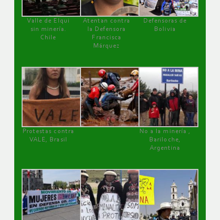
Valle de Elqui
Atentan contra
Defensoras de
sin minería.
la Defensora
Bolivia
Chile
Francisca
Márquez
Protestas contra
No a la minería ,
VALE, Brasil
Bariloche,
Argentina