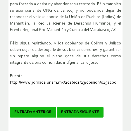
para forzarlo a desistir y abandonar su territorio. Félix también
se acompaña de ONG de Jalisco, y no podemos dejar de
reconocer el valioso aporte de la Unión de Pueblos (Indios) de
Manantlán, la Red Jalisciense de Derechos Humanos, y el
Frente Regional Pro-Manantlán y Cuenca del Marabasco, AC.
Félix sigue resistiendo, y los gobiernos de Colima y Jalisco
deben dejar de despojarle de sus bienes comunes, y garantizar
sin reparo alguno el pleno goce de sus derechos como
integrante de una comunidad indígena. Es lo justo.
Fuente:
http://www.jornada.unam.mx/2016/01/23/opinion/015a2pol
Navegador
ENTRADA ANTERIOR
ENTRADA SIGUIENTE
de