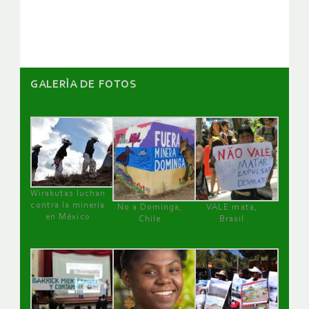
artículos
GALERÌA DE FOTOS
Wirakutas luchan
contra la minería
No a Dominga,
VALE mata,
en México
Chile
Brasil