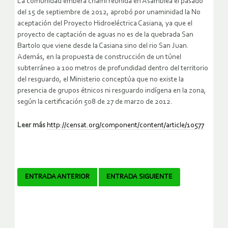
La comunidad emberá chamí reunida en Asamblea el pasado
del 15 de septiembre de 2012, aprobó por unaminidad la No
aceptación del Proyecto Hidroeléctrica Casiana, ya que el
proyecto de captación de aguas no es de la quebrada San
Bartolo que viene desde la Casiana sino del rio San Juan.
Además, en la propuesta de construcción de un túnel
subterráneo a 100 metros de profundidad dentro del territorio
del resguardo, el Ministerio conceptúa que no existe la
presencia de grupos étnicos ni resguardo indígena en la zona,
según la certificación 508 de 27 de marzo de 2012.
Leer más
http://censat.org/component/content/article/10577
Navegador
ENTRADA ANTERIOR
ENTRADA SIGUIENTE
de
artículos