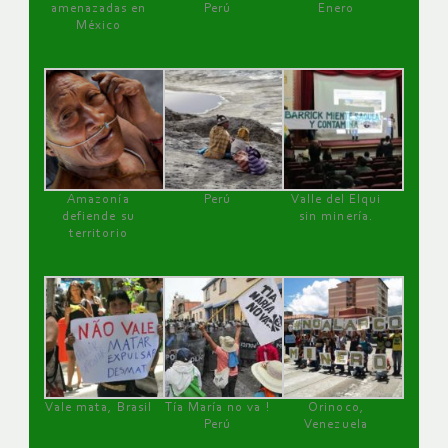
amenazadas en
Perú
Enero
México
Amazonía
Perú
Valle del Elqui
defiende su
sin minería.
territorio
Vale mata, Brasil
Tía María no va !
Orinoco,
Perú
Venezuela