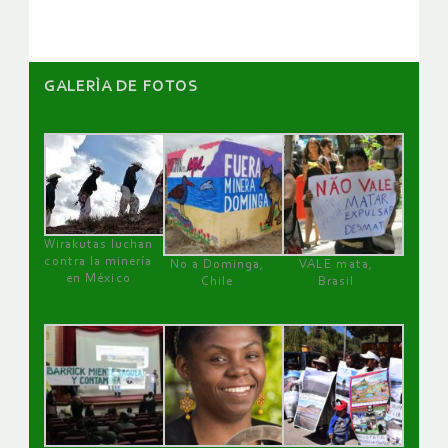
GALERÌA DE FOTOS
Wirakutas luchan
contra la minería
No a Dominga,
VALE mata,
en México
Chile
Brasil