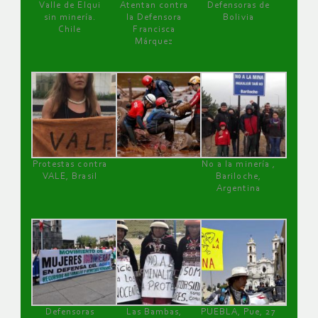
Valle de Elqui
Atentan contra
Defensoras de
sin minería.
la Defensora
Bolivia
Chile
Francisca
Márquez
Protestas contra
No a la minería ,
VALE, Brasil
Bariloche,
Argentina
Defensoras
Las Bambas,
PUEBLA, Pue, 27