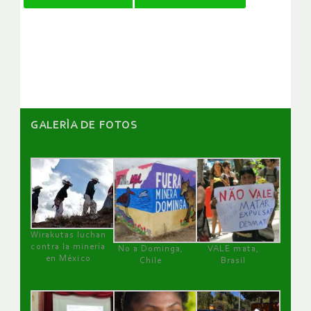
de
artículos
GALERÌA DE FOTOS
Wirakutas luchan
contra la minería
No a Dominga,
VALE mata,
en México
Chile
Brasil