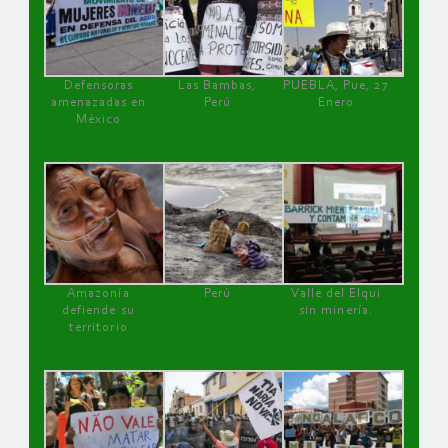
Defensoras
Las Bambas,
PUEBLA, Pue, 27
amenazadas en
Perú
Enero
México
Amazonía
Perú
Valle del Elqui
defiende su
sin minería.
territorio