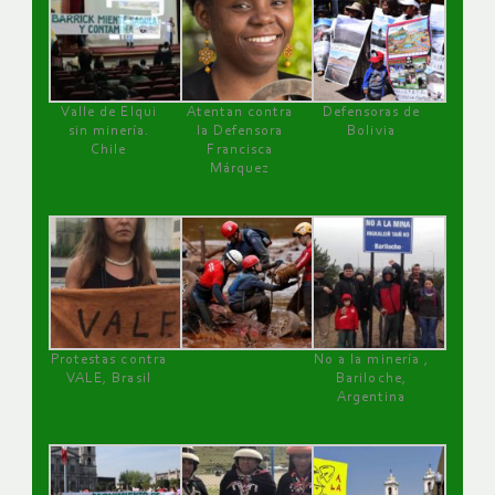
Valle de Elqui
Atentan contra
Defensoras de
sin minería.
la Defensora
Bolivia
Chile
Francisca
Márquez
Protestas contra
No a la minería ,
VALE, Brasil
Bariloche,
Argentina