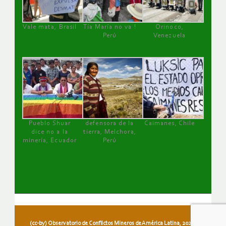
Vale mata, Brasil
Tía María no va !
Orinoco,
Perú
Venezuela
Pueblo Shuar
defensora de la
Caimanes, Chile
dice no a la
tierra, Melchora,
minería, Ecuador
Perú
(cc-by) Observatorio de Conflictos Mineros de América Latina, 2026