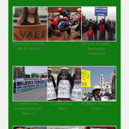
Protestas contra
No a la minería ,
VALE, Brasil
Bariloche,
Argentina
Defensoras
Las Bambas,
PUEBLA, Pue, 27
amenazadas en
Perú
Enero
México