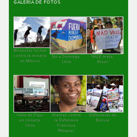
GALERÌA DE FOTOS
Wirakutas luchan
contra la minería
No a Dominga,
VALE mata,
en México
Chile
Brasil
Valle de Elqui
Atentan contra
Defensoras de
sin minería.
la Defensora
Bolivia
Chile
Francisca
Márquez