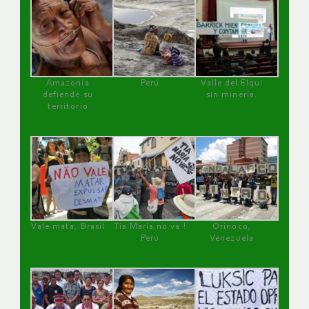
Amazonía
Perú
Valle del Elqui
defiende su
sin minería.
territorio
Vale mata, Brasil
Tía María no va !
Orinoco,
Perú
Venezuela