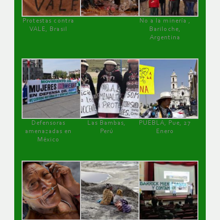
Protestas contra
No a la minería ,
VALE, Brasil
Bariloche,
Argentina
Defensoras
Las Bambas,
PUEBLA, Pue, 27
amenazadas en
Perú
Enero
México