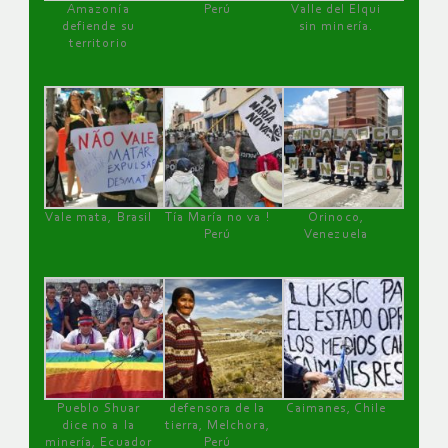
Amazonía
Perú
Valle del Elqui
defiende su
sin minería.
territorio
Vale mata, Brasil
Tía María no va !
Orinoco,
Perú
Venezuela
Pueblo Shuar
defensora de la
Caimanes, Chile
dice no a la
tierra, Melchora,
minería, Ecuador
Perú