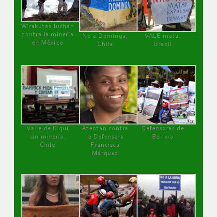
Wirakutas luchan
contra la minería
No a Dominga,
VALE mata,
en México
Chile
Brasil
Valle de Elqui
Atentan contra
Defensoras de
sin minería.
la Defensora
Bolivia
Chile
Francisca
Márquez