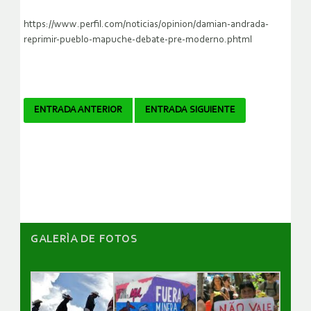
https://www.perfil.com/noticias/opinion/damian-andrada-
reprimir-pueblo-mapuche-debate-pre-moderno.phtml
Navegador
ENTRADA ANTERIOR
ENTRADA SIGUIENTE
de
artículos
GALERÌA DE FOTOS