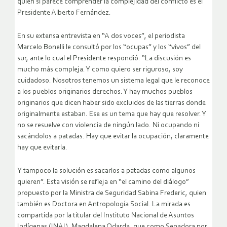
quien sí parece comprender la complejidad del conflicto es el
Presidente Alberto Fernández.
En su extensa entrevista en “A dos voces”, el periodista
Marcelo Bonelli le consultó por los “ocupas” y los “vivos” del
sur, ante lo cual el Presidente respondió: “La discusión es
mucho más compleja. Y como quiero ser riguroso, soy
cuidadoso. Nosotros tenemos un sistema legal que le reconoce
a los pueblos originarios derechos. Y hay muchos pueblos
originarios que dicen haber sido excluidos de las tierras donde
originalmente estaban. Ese es un tema que hay que resolver. Y
no se resuelve con violencia de ningún lado. Ni ocupando ni
sacándolos a patadas. Hay que evitar la ocupación, claramente
hay que evitarla.
Y tampoco la solución es sacarlos a patadas como algunos
quieren”. Esta visión se refleja en “el camino del diálogo”
propuesto por la Ministra de Seguridad Sabina Frederic, quien
también es Doctora en Antropología Social. La mirada es
compartida por la titular del Instituto Nacional de Asuntos
Indígenas (INAI), Magdalena Odarda, que como Senadora por