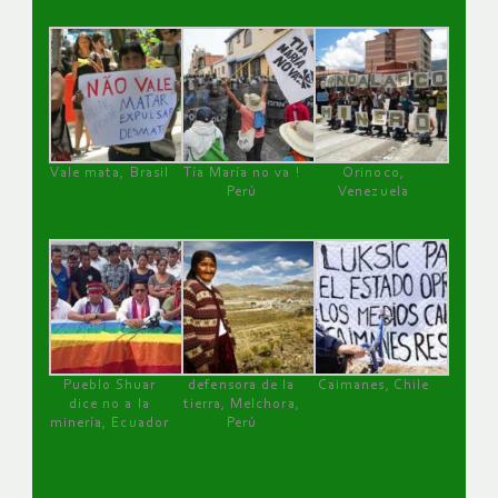
Vale mata, Brasil
Tía María no va !
Orinoco,
Perú
Venezuela
Pueblo Shuar
defensora de la
Caimanes, Chile
dice no a la
tierra, Melchora,
minería, Ecuador
Perú