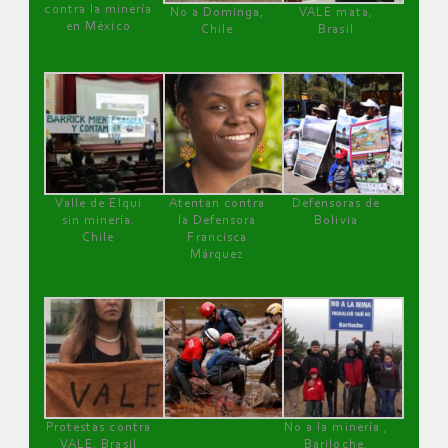
contra la minería
No a Dominga,
VALE mata,
en México
Chile
Brasil
Valle de Elqui
Atentan contra
Defensoras de
sin minería.
la Defensora
Bolivia
Chile
Francisca
Márquez
Protestas contra
No a la minería ,
VALE, Brasil
Bariloche,