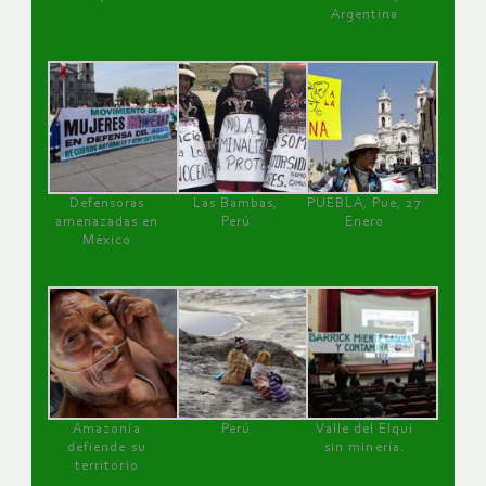
Argentina
Defensoras
Las Bambas,
PUEBLA, Pue, 27
amenazadas en
Perú
Enero
México
Amazonía
Perú
Valle del Elqui
defiende su
sin minería.
territorio