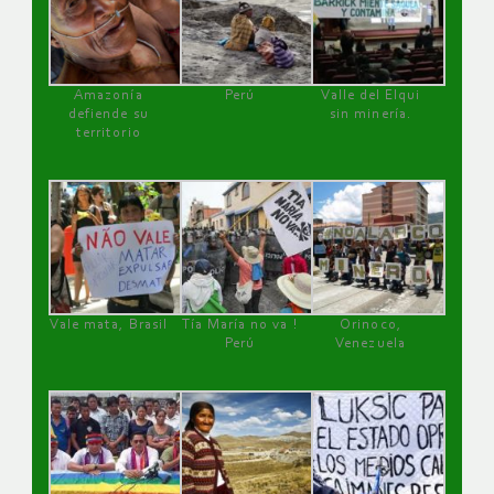
Amazonía
Perú
Valle del Elqui
defiende su
sin minería.
territorio
Vale mata, Brasil
Tía María no va !
Orinoco,
Perú
Venezuela