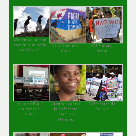
Wirakutas luchan
contra la minería
No a Dominga,
VALE mata,
en México
Chile
Brasil
Valle de Elqui
Atentan contra
Defensoras de
sin minería.
la Defensora
Bolivia
Chile
Francisca
Márquez