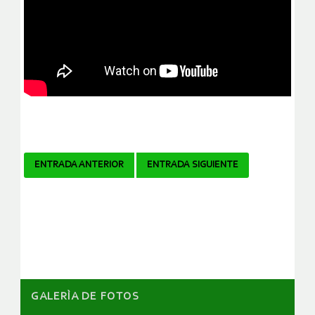
Navegador
ENTRADA ANTERIOR
ENTRADA SIGUIENTE
de
artículos
GALERÌA DE FOTOS