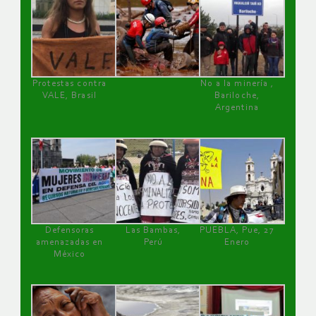
Protestas contra
No a la minería ,
VALE, Brasil
Bariloche,
Argentina
Defensoras
Las Bambas,
PUEBLA, Pue, 27
amenazadas en
Perú
Enero
México