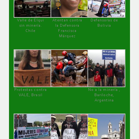
Valle de Elqui
Atentan contra
Defensoras de
sin minería.
la Defensora
Bolivia
Chile
Francisca
Márquez
Protestas contra
No a la minería ,
VALE, Brasil
Bariloche,
Argentina