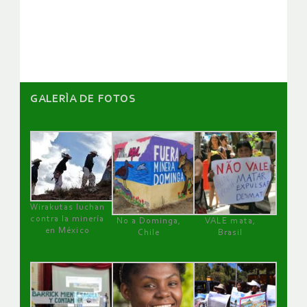
de
artículos
GALERÌA DE FOTOS
Wirakutas luchan
contra la minería
No a Dominga,
VALE mata,
en México
Chile
Brasil