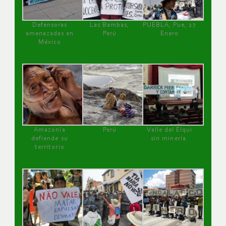
Defensoras
Las Bambas,
PUEBLA, Pue, 27
amenazadas en
Perú
Enero
México
Amazonía
Perú
Valle del Elqui
defiende su
sin minería.
territorio