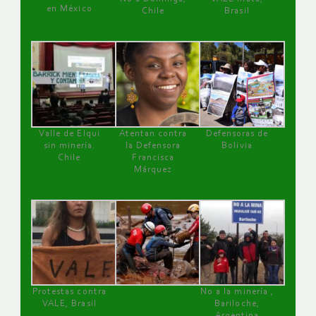
en México
Chile
Brasil
Valle de Elqui
Atentan contra
Defensoras de
sin minería.
la Defensora
Bolivia
Chile
Francisca
Márquez
Protestas contra
No a la minería ,
VALE, Brasil
Bariloche,
Argentina