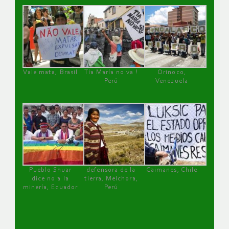
Vale mata, Brasil
Tía María no va !
Orinoco,
Perú
Venezuela
Pueblo Shuar
defensora de la
Caimanes, Chile
dice no a la
tierra, Melchora,
minería, Ecuador
Perú