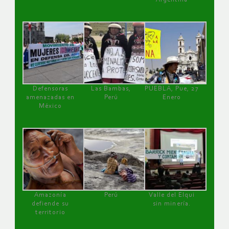
Defensoras
Las Bambas,
PUEBLA, Pue, 27
amenazadas en
Perú
Enero
México
Amazonía
Perú
Valle del Elqui
defiende su
sin minería.
territorio