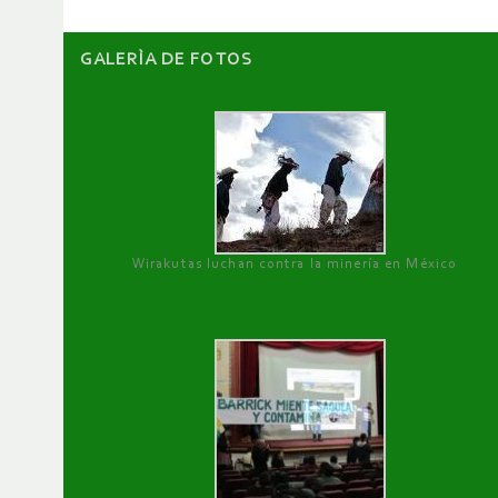
GALERÌA DE FOTOS
Wirakutas luchan contra la minería en México