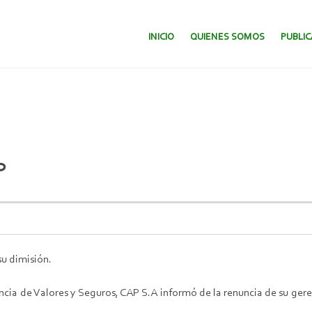
SALTAR AL CONTENIDO.
INICIO
QUIENES SOMOS
PUBLI
P
su dimisión.
cia de Valores y Seguros, CAP S.A informó de la renuncia de su gere