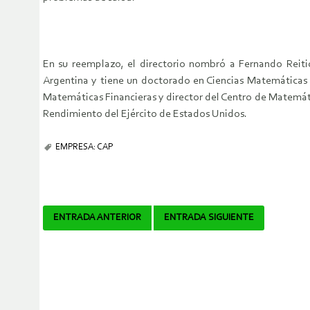
En su reemplazo, el directorio nombró a Fernando Reit
Argentina y tiene un doctorado en Ciencias Matemáticas 
Matemáticas Financieras y director del Centro de Matemát
Rendimiento del Ejército de Estados Unidos.
EMPRESA: CAP
Navegador
ENTRADA ANTERIOR
ENTRADA SIGUIENTE
de
artículos