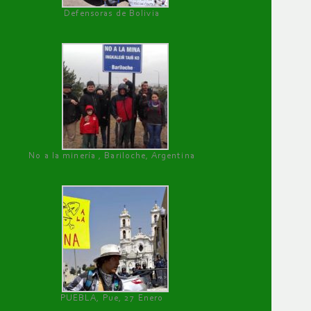
Defensoras de Bolivia
No a la minería , Bariloche, Argentina
PUEBLA, Pue, 27 Enero