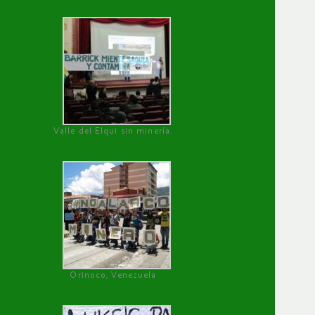
Valle del Elqui sin minería.
Orinoco, Venezuela