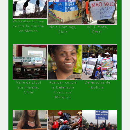
Wirakutas luchan
contra la minería
No a Dominga,
VALE mata,
en México
Chile
Brasil
Valle de Elqui
Atentan contra
Defensoras de
sin minería.
la Defensora
Bolivia
Chile
Francisca
Márquez