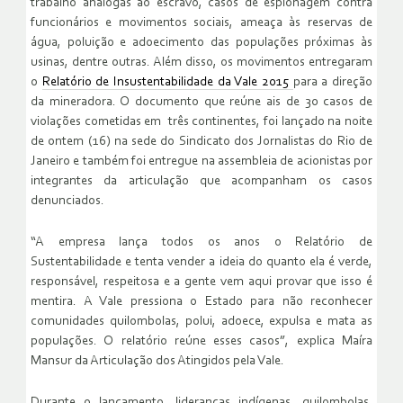
trabalho análogas ao escravo, casos de espionagem contra
funcionários e movimentos sociais, ameaça às reservas de
água, poluição e adoecimento das populações próximas às
usinas, dentre outras. Além disso, os movimentos entregaram
o
Relatório de Insustentabilidade da Vale 2015
para a direção
da mineradora. O documento que reúne ais de 30 casos de
violações cometidas em três continentes, foi lançado na noite
de ontem (16) na sede do Sindicato dos Jornalistas do Rio de
Janeiro e também foi entregue na assembleia de acionistas por
integrantes da articulação que acompanham os casos
denunciados.
“A empresa lança todos os anos o Relatório de
Sustentabilidade e tenta vender a ideia do quanto ela é verde,
responsável, respeitosa e a gente vem aqui provar que isso é
mentira. A Vale pressiona o Estado para não reconhecer
comunidades quilombolas, polui, adoece, expulsa e mata as
populações. O relatório reúne esses casos”, explica Maíra
Mansur da Articulação dos Atingidos pela Vale.
Durante o lançamento, lideranças indígenas, quilombolas,