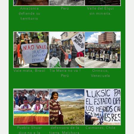
Amazonía
Perú
Valle del Elqui
defiende su
sin minería.
territorio
Vale mata, Brasil
Tía María no va !
Orinoco,
Perú
Venezuela
Pueblo Shuar
defensora de la
Caimanes, Chile
dice no a la
tierra, Melchora,