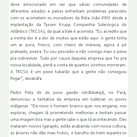
disse emocionado em ver que várias comunidades de
diferentes estados e países enfrentam problemas parecidos
com os acometem os moradores da Reta João XXIII desde a
implantação da Tyssen Krupp Companhia Siderúrgica do
Atlântico (TKCSA), da qual a Vale é acionista. “Eu acredito que
a minha dor é a dor de muitos que estão aqui. A gente tinha
um ar puro, fresco, com cheiro de maresia, agora é pó
prateado, poeira. Eu sou pescador e não consigo mais o peixe
pra sobreviver. Tudo por causa daquela empresa que foi pra
nossa localidade, perdi a conta de quantos vizinhos morreram.
A TKCSA é um peixe tubarão que a gente não conseguiu
fisgar”, desabafa.
Pedro Poty do do povo gavião Akrãtikatejê, no Pará,
denunciou a tentativa da empresa em ludibriar os povos
indígenas. “De novo o homem branco quer nos enganar, nos
explorar, chegam lá prometendo melhorias e tentam passar
uma imagem boa mas a gente sabe o que tá acontecendo. Eles
mataram nossos Igarapés, estão acabando com nossa cultura,
as árvores não dão mais frutos, o barulho do trem espanta os