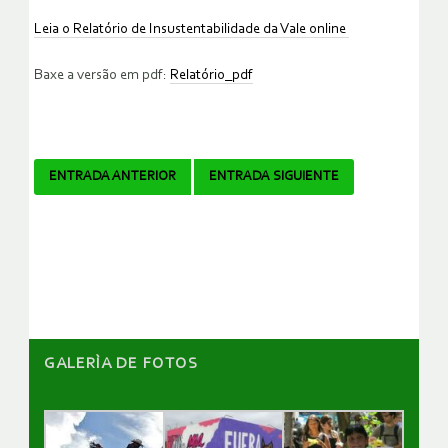
Leia o Relatório de Insustentabilidade da Vale online
Baxe a versão em pdf:
Relatório_pdf
Navegador
ENTRADA ANTERIOR
ENTRADA SIGUIENTE
de
artículos
GALERÌA DE FOTOS