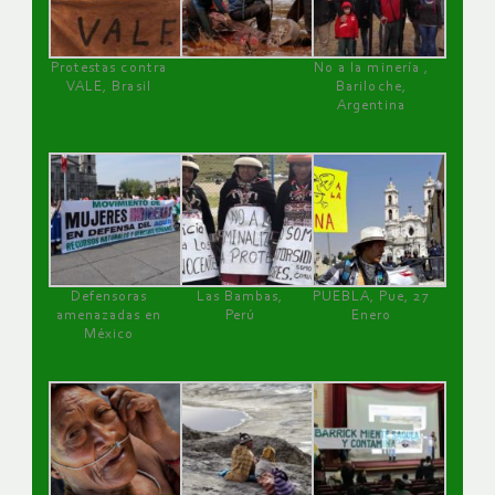
Protestas contra
No a la minería ,
VALE, Brasil
Bariloche,
Argentina
Defensoras
Las Bambas,
PUEBLA, Pue, 27
amenazadas en
Perú
Enero
México