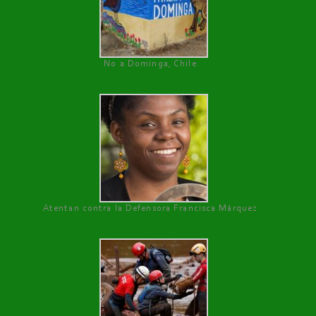
No a Dominga, Chile
Atentan contra la Defensora Francisca Márquez