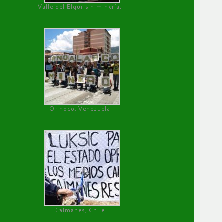
Valle del Elqui sin minería.
Orinoco, Venezuela
Caimanes, Chile