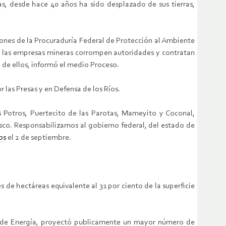
as, desde hace 40 años ha sido desplazado de sus tierras,
iones de la Procuraduría Federal de Protección al Ambiente
os las empresas mineras corrompen autoridades y contratan
 de ellos, informó el medio Proceso.
 las Presas y en Defensa de los Ríos.
s Potros, Puertecito de las Parotas, Mameyito y Coconal,
sco. Responsabilizamos al gobierno federal, del estado de
os
el 2 de septiembre.
 de hectáreas equivalente al 31 por ciento de la superficie
y de Energía, proyectó publicamente un mayor número de