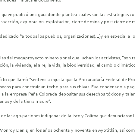
oridades ”, indica el documento.
ien publicó una guía donde plantea cuales son las estrategias comun
pección, exploración, explotación, cierre de mina y post cierre de m
dedicado “a todos los pueblos, organizaciones(…)y en especial a los
s del megaproyecto minero por el que luchan los activistas, “son te
ión, la vivienda, el aire, la vida, la biodiversidad, el cambio climátic
lo que llamó “sentencia injusta que la Procuraduría Federal de P
 secos para construir un techo para sus chivas. Fue condenado a pag
a la empresa Peña Colorada depositar sus desechos tóxicos y talar c
anos y de la tierra madre”.
e las agrupaciones indígenas de Jalisco y Colima que denunciaron lo
onroy Denis, en los años ochenta y noventa en Ayotitlán, así como