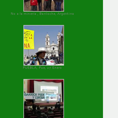
No a la minería , Bariloche, Argentina
PUEBLA, Pue, 27 Enero