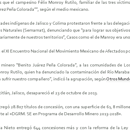
que el campesino Félix Monroy Rutilo, familiar de las tres víctim
árez Peña Colorada””, según el medio mexicano.
des indígenas de Jalisco y Colima protestaron frente a las delegac
s Naturales (Semarnat), denunciando que “para lograr sus objetiv
nariamente de nuestros territorios”, Casos como el de Manroy era uno
tla el XI Encuentro Nacional del Movimiento Mexicano de Afectados por
o minero “Benito Juárez Peña Colorada”, a las comunidades de Lo
onroy Rutilo, quien ha denunciado la contaminación del Río Maraba
 sufrir nuestro compañero”, indicó la agrupación, según
Otros Mund
lán, Jalisco, desapareció el 23 de octubre de 2013.
egó 28.807 títulos de concesión, con una superficie de 61, 8 millones
nte al «DGRM. SE en Programa de Desarrollo Minero 2013-2018».
eña Nieto entregó 644 concesiones más y con la reforma de la Le