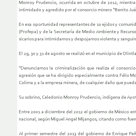
Monroy Prudencio, ocurrida en octubre de 2012, mientras 
intimidado y agredido por el consorcio minero “Benito Ju
En esa oportunidad representantes de 10 ejidos y comunida
(Profepa) y de la Secretaría de Medio Ambiente y Recurso
sicarios para intimidarnos y despojarnos violenta y sangui
El 29, 30 y 31 de agosto se realizó en el municipio de Olin
“Denunciamos la criminalización que realiza el consorci
agresión que se ha dirigido especialmente contra Félix M
Colima y a la empresa minera, de cualquier daño que pueda
Su sobrino, Celedonio Monroy Prudencio, indígena de Ayotit
Entre 2001 a diciembre del 2012 el gobierno de México entr
nacional, según Miguel Angel Mijangos, citando como fue
Al primer semestre del 2013 del gobierno de Enrique P