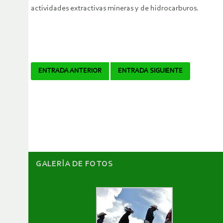
actividades extractivas mineras y de hidrocarburos.
Navegador
ENTRADA ANTERIOR
ENTRADA SIGUIENTE
de
artículos
GALERÌA DE FOTOS