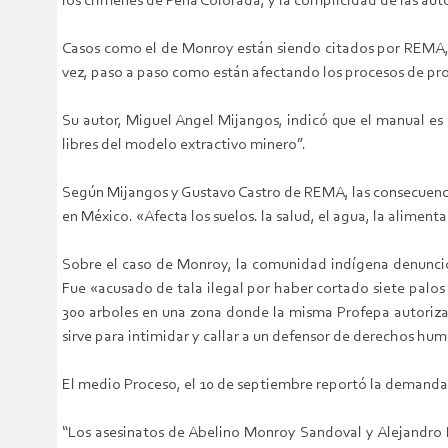
los crímenes de Peña Colorada, y la complicidad de las aut
Casos como el de Monroy están siendo citados por REMA, qu
vez, paso a paso como están afectando los procesos de pros
Su autor, Miguel Angel Mijangos, indicó que el manual es 
libres del modelo extractivo minero”.
Según Mijangos y Gustavo Castro de REMA, las consecuencia
en México. «Afecta los suelos. la salud, el agua, la alimentac
Sobre el caso de Monroy, la comunidad indígena denunció 
Fue «acusado de tala ilegal por haber cortado siete palos
300 arboles en una zona donde la misma Profepa autoriza 
sirve para intimidar y callar a un defensor de derechos hum
El medio Proceso, el 10 de septiembre reportó la demanda d
“Los asesinatos de Abelino Monroy Sandoval y Alejandro M