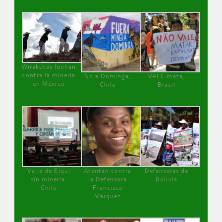
Wirakutas luchan
contra la minería
No a Dominga,
VALE mata,
en México
Chile
Brasil
Valle de Elqui
Atentan contra
Defensoras de
sin minería.
la Defensora
Bolivia
Chile
Francisca
Márquez