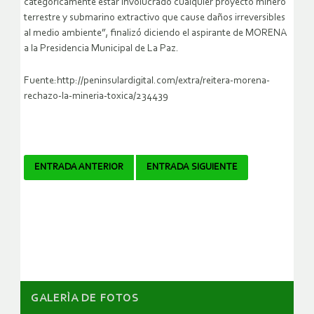
categóricamente estar involucrado cualquier proyecto minero
terrestre y submarino extractivo que cause daños irreversibles
al medio ambiente”, finalizó diciendo el aspirante de MORENA
a la Presidencia Municipal de La Paz.
Fuente:http://peninsulardigital.com/extra/reitera-morena-
rechazo-la-mineria-toxica/234439
Navegador
ENTRADA ANTERIOR
ENTRADA SIGUIENTE
de
artículos
GALERÌA DE FOTOS