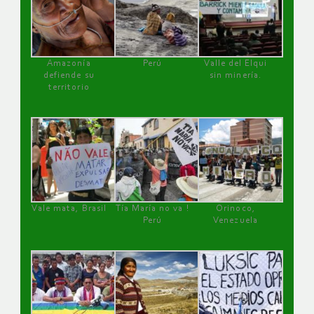
Amazonía
Perú
Valle del Elqui
defiende su
sin minería.
territorio
Vale mata, Brasil
Tía María no va !
Orinoco,
Perú
Venezuela