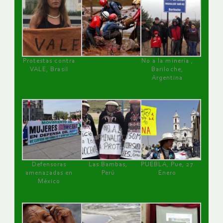
Protestas contra
No a la minería ,
VALE, Brasil
Bariloche,
Argentina
Defensoras
Las Bambas,
PUEBLA, Pue, 27
amenazadas en
Perú
Enero
México