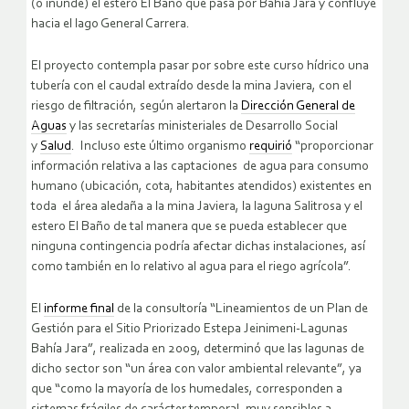
(o inunde) el estero El Baño que pasa por Bahía Jara y confluye
hacia el lago General Carrera.
El proyecto contempla pasar por sobre este curso hídrico una
tubería con el caudal extraído desde la mina Javiera, con el
riesgo de filtración, según alertaron la
Dirección General de
Aguas
y las secretarías ministeriales de Desarrollo Social
y
Salud
. Incluso este último organismo
requirió
“proporcionar
información relativa a las captaciones de agua para consumo
humano (ubicación, cota, habitantes atendidos) existentes en
toda el área aledaña a la mina Javiera, la laguna Salitrosa y el
estero El Baño de tal manera que se pueda establecer que
ninguna contingencia podría afectar dichas instalaciones, así
como también en lo relativo al agua para el riego agrícola”.
El
informe final
de la consultoría “Lineamientos de un Plan de
Gestión para el Sitio Priorizado Estepa Jeinimeni-Lagunas
Bahía Jara”, realizada en 2009, determinó que las lagunas de
dicho sector son “un área con valor ambiental relevante”, ya
que “como la mayoría de los humedales, corresponden a