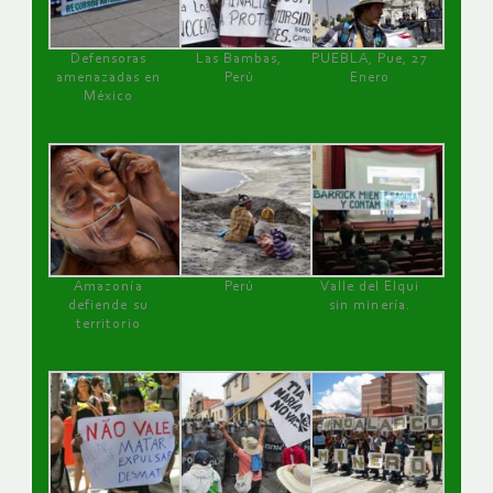
Defensoras
Las Bambas,
PUEBLA, Pue, 27
amenazadas en
Perú
Enero
México
Amazonía
Perú
Valle del Elqui
defiende su
sin minería.
territorio