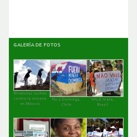
de
artículos
GALERÌA DE FOTOS
Wirakutas luchan
contra la minería
No a Dominga,
VALE mata,
en México
Chile
Brasil