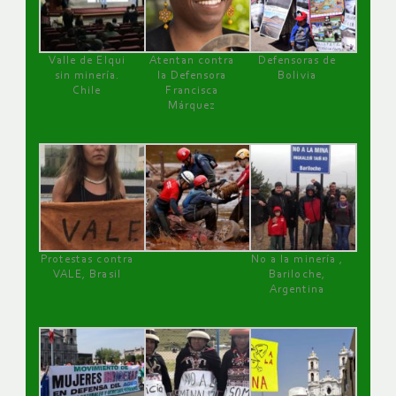
Valle de Elqui
Atentan contra
Defensoras de
sin minería.
la Defensora
Bolivia
Chile
Francisca
Márquez
Protestas contra
No a la minería ,
VALE, Brasil
Bariloche,
Argentina