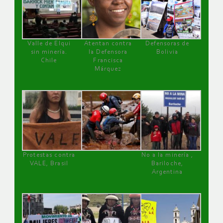
Valle de Elqui
Atentan contra
Defensoras de
sin minería.
la Defensora
Bolivia
Chile
Francisca
Márquez
Protestas contra
No a la minería ,
VALE, Brasil
Bariloche,
Argentina