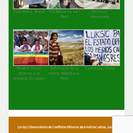
Vale mata, Brasil
Tía María no va !
Orinoco,
Perú
Venezuela
Pueblo Shuar
defensora de la
Caimanes, Chile
dice no a la
tierra, Melchora,
minería, Ecuador
Perú
(cc-by) Observatorio de Conflictos Mineros de América Latina, 2026