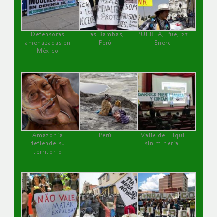
Defensoras
Las Bambas,
PUEBLA, Pue, 27
amenazadas en
Perú
Enero
México
Amazonía
Perú
Valle del Elqui
defiende su
sin minería.
territorio