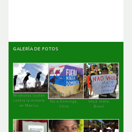
de
artículos
GALERÌA DE FOTOS
Wirakutas luchan
contra la minería
No a Dominga,
VALE mata,
en México
Chile
Brasil