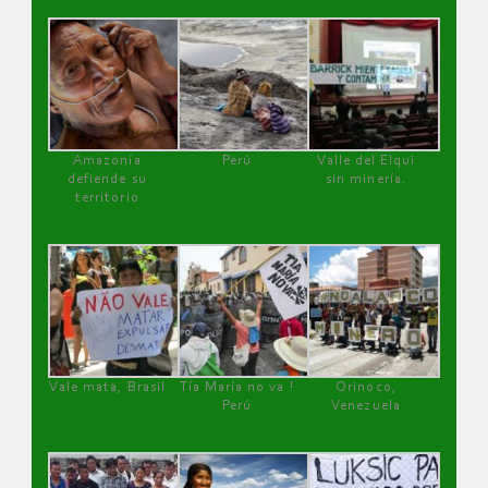
Amazonía
Perú
Valle del Elqui
defiende su
sin minería.
territorio
Vale mata, Brasil
Tía María no va !
Orinoco,
Perú
Venezuela