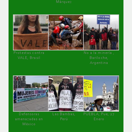
Márquez
Protestas contra
No a la minería ,
VALE, Brasil
Bariloche,
Argentina
Defensoras
Las Bambas,
PUEBLA, Pue, 27
amenazadas en
Perú
Enero
México