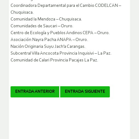
Coordinadora Departamental para el Cambio CODELCAN –
Chuquisaca.
Comunidad la Mendoza – Chuquisaca.
Comunidades de Saucari – Oruro.
Centro de Ecología y Pueblos Andinos CEPA – Oruro.
Asociación Nayra Pacha ANAPA – Oruro.
Nación Originaria Suyu Jach’a Carangas.
Subcentral Villa Ancocota Provincia Inquisivi – La Paz.
Comunidad de Calari Provincia Pacajes La Paz.
Navegador
ENTRADA ANTERIOR
ENTRADA SIGUIENTE
de
artículos