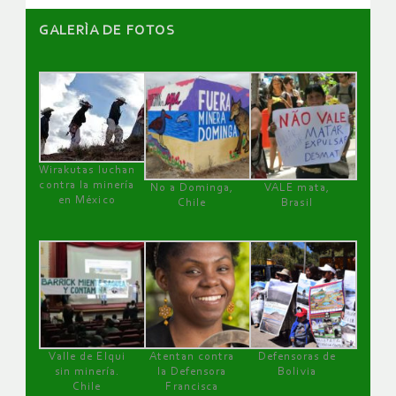
GALERÌA DE FOTOS
Wirakutas luchan
contra la minería
No a Dominga,
VALE mata,
en México
Chile
Brasil
Valle de Elqui
Atentan contra
Defensoras de
sin minería.
la Defensora
Bolivia
Chile
Francisca