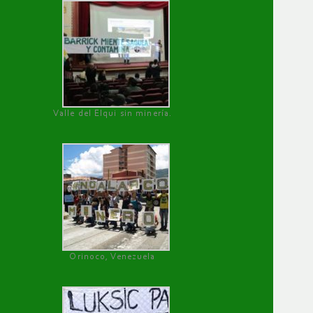
Valle del Elqui sin minería.
Orinoco, Venezuela