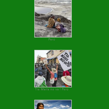
Perú
Tía María no va ! Perú