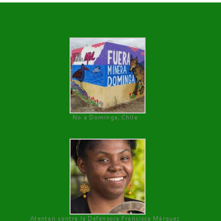
No a Dominga, Chile
Atentan contra la Defensora Francisca Márquez