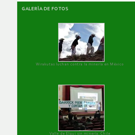
GALERÌA DE FOTOS
Wirakutas luchan contra la minería en México
Valle de Elqui sin minería. Chile