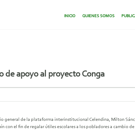
SALTAR AL CONTENIDO.
INICIO
QUIENES SOMOS
PUBLI
io de apoyo al proyecto Conga
rio general de la plataforma interinstitucional Celendina, Milton 
 con el fin de regalar útiles escolares a los pobladores a cambio d