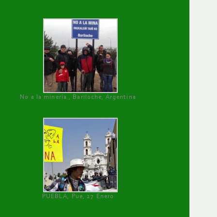
No a la minería , Bariloche, Argentina
PUEBLA, Pue, 27 Enero