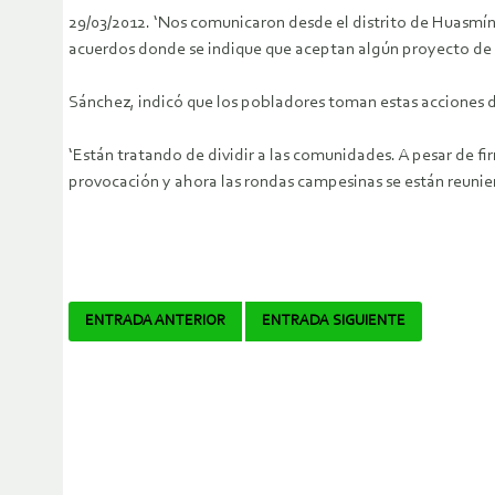
29/03/2012. ‘Nos comunicaron desde el distrito de Huasmín
acuerdos donde se indique que aceptan algún proyecto de 
Sánchez, indicó que los pobladores toman estas acciones d
‘Están tratando de dividir a las comunidades. A pesar de
provocación y ahora las rondas campesinas se están reunien
Navegador
ENTRADA ANTERIOR
ENTRADA SIGUIENTE
de
artículos