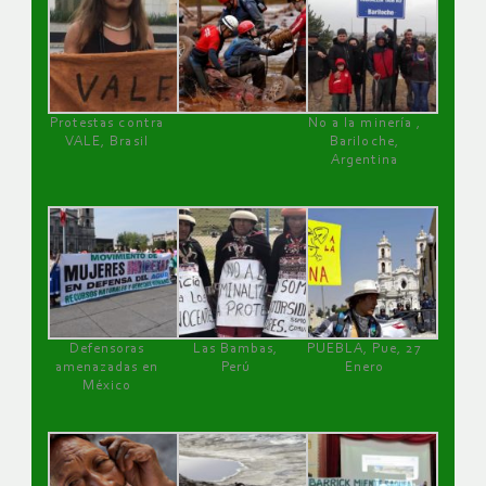
Protestas contra
No a la minería ,
VALE, Brasil
Bariloche,
Argentina
Defensoras
Las Bambas,
PUEBLA, Pue, 27
amenazadas en
Perú
Enero
México