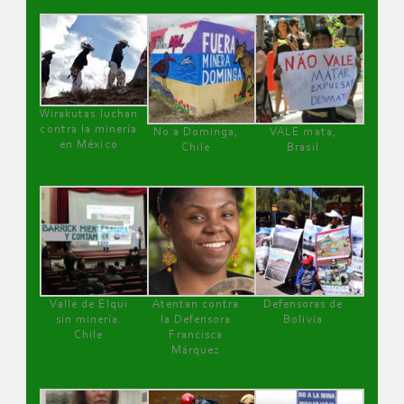
Wirakutas luchan
contra la minería
No a Dominga,
VALE mata,
en México
Chile
Brasil
Valle de Elqui
Atentan contra
Defensoras de
sin minería.
la Defensora
Bolivia
Chile
Francisca
Márquez