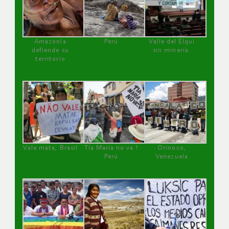
Amazonía
Perú
Valle del Elqui
defiende su
sin minería.
territorio
Vale mata, Brasil
Tía María no va !
Orinoco,
Perú
Venezuela