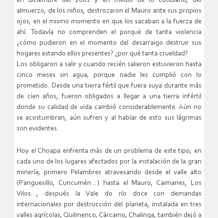
en diciembre del 2001 y en medio de lo cotidiano, del
almuerzo, de los niños, destrozaron el Mauro ante sus propios
ojos, en el mismo momento en que los sacaban a la fuerza de
ahí. Todavía no comprenden el porqué de tanta violencia
¿cómo pudieron en el momento del desarraigo destruir sus
hogares estando ellos presentes? ¿por qué tanta crueldad?
Los obligaron a salir y cuando recién salieron estuvieron hasta
cinco meses sin agua, porque nadie les cumplió con lo
prometido. Desde una tierra fértil que fuera suya durante más
de cien años, fueron obligados a llegar a una tierra infértil
donde su calidad de vida cambió considerablemente. Aún no
se acostumbran, aún sufren y al hablar de esto sus lágrimas
son evidentes.
Hoy el Choapa enfrenta más de un problema de este tipo, en
cada uno de los lugares afectados por la instalación de la gran
minería; primero Pelambres atravesando desde el valle alto
(Panguesillo, Cuncumén…) hasta el Mauro, Caimanes, Los
Vilos…, después la Vale do río doce con demandas
internacionales por destrucción del planeta, instalada en tres
valles agrícolas, Quilmenco, Cárcamo, Chalinga, también dejó a