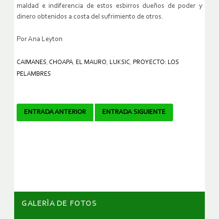
maldad e indiferencia de estos esbirros dueños de poder y
dinero obtenidos a costa del sufrimiento de otros.
Por Ana Leyton
CAIMANES
,
CHOAPA
,
EL MAURO
,
LUKSIC
,
PROYECTO: LOS
PELAMBRES
Navegador
ENTRADA ANTERIOR
ENTRADA SIGUIENTE
de
artículos
GALERÌA DE FOTOS