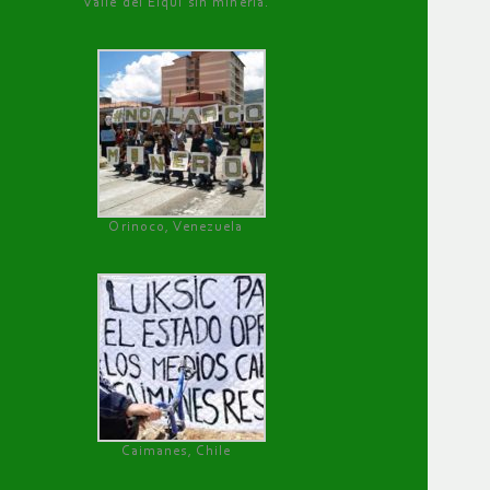
Valle del Elqui sin minería.
Orinoco, Venezuela
Caimanes, Chile