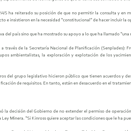
IS ha reiterado su posición de que no permitir la consulta y en me
to e insistieron en la necesidad “constitucional” de hacer incluir la 
iva del país sino que ha mostrado su apoyo a lo que ha llamado “una
a través de la Secretaría Nacional de Planificación (Senplades): F
upos ambientalistas, la exploración y explotación de los yacimien
 del grupo legislativo hicieron público que tienen acuerdos y de
plificación de requisitos. En tanto, están en desacuerdo en el tratam
formó la decisión del Gobierno de no extender el permiso de operac
 Ley Minera. “Si Kinross quiere aceptar las condiciones que le ha puest