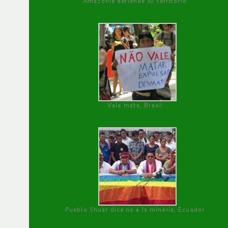
Amazonía defiende su territorio
Vale mata, Brasil
Pueblo Shuar dice no a la minería, Ecuador