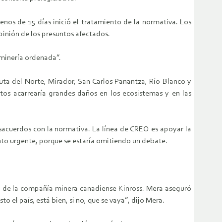
nos de 15 días inició el tratamiento de la normativa. Los
opinión de los presuntos afectados.
 minería ordenada”.
ruta del Norte, Mirador, San Carlos Panantza, Río Blanco y
tos acarrearía grandes daños en los ecosistemas y en las
sacuerdos con la normativa. La línea de CREO es apoyar la
iento urgente, porque se estaría omitiendo un debate.
ión de la compañía minera canadiense Kinross. Mera aseguró
o el país, está bien, si no, que se vaya”, dijo Mera.