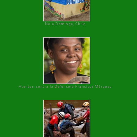
No a Dominga, Chile
Atentan contra la Defensora Francisca Márquez