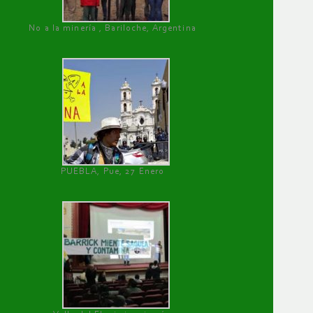
No a la minería , Bariloche, Argentina
PUEBLA, Pue, 27 Enero