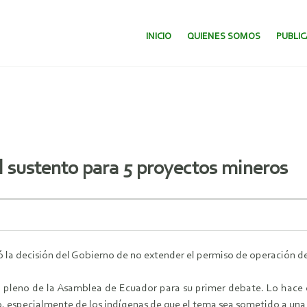
SALTAR AL CONTENIDO.
INICIO
QUIENES SOMOS
PUBLI
 sustento para 5 proyectos mineros
ormó la decisión del Gobierno de no extender el permiso de operación 
 al pleno de la Asamblea de Ecuador para su primer debate. Lo hace 
do, especialmente de los indígenas de que el tema sea sometido a una 