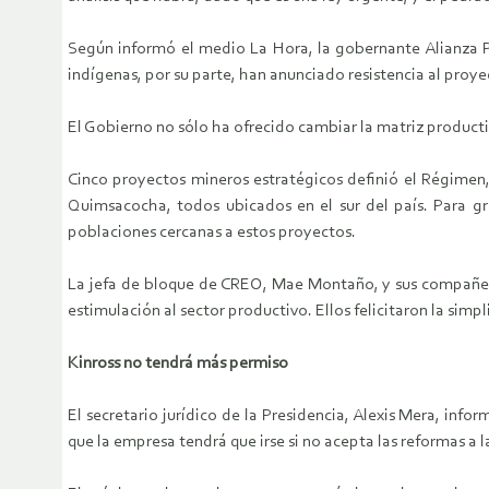
Según informó el medio La Hora, la gobernante Alianza PA
indígenas, por su parte, han anunciado resistencia al proyec
El Gobierno no sólo ha ofrecido cambiar la matriz product
Cinco proyectos mineros estratégicos definió el Régimen, 
Quimsacocha, todos ubicados en el sur del país. Para gr
poblaciones cercanas a estos proyectos.
La jefa de bloque de CREO, Mae Montaño, y sus compañeros
estimulación al sector productivo. Ellos felicitaron la sim
Kinross no tendrá más permiso
El secretario jurídico de la Presidencia, Alexis Mera, in
que la empresa tendrá que irse si no acepta las reformas a la