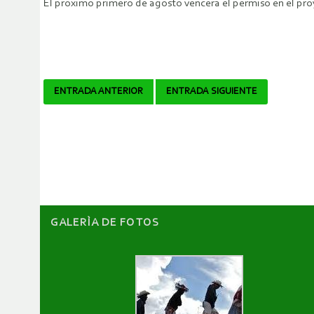
El próximo primero de agosto vencerá el permiso en el pr
Navegador
ENTRADA ANTERIOR
ENTRADA SIGUIENTE
de
artículos
GALERÌA DE FOTOS