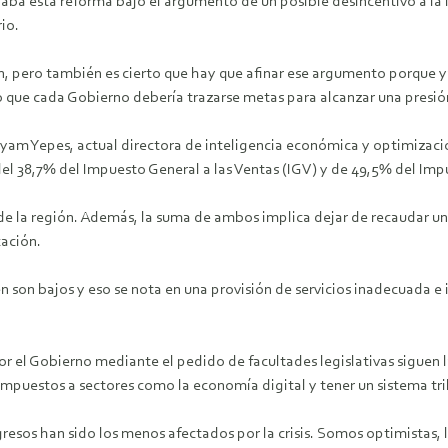
aba esta reforma bajo el argumento de un posible desincentivo a la i
io.
ón, pero también es cierto que hay que afinar ese argumento porque
có que cada Gobierno debería trazarse metas para alcanzar una presión
yam Yepes, actual directora de inteligencia económica y optimizació
del 38,7% del Impuesto General a las Ventas (IGV) y de 49,5% del Imp
 de la región. Además, la suma de ambos implica dejar de recaudar un
cación.
én son bajos y eso se nota en una provisión de servicios inadecuada e
por el Gobierno mediante el pedido de facultades legislativas sigue
n impuestos a sectores como la economía digital y tener un sistema tr
sos han sido los menos afectados por la crisis. Somos optimistas, la 