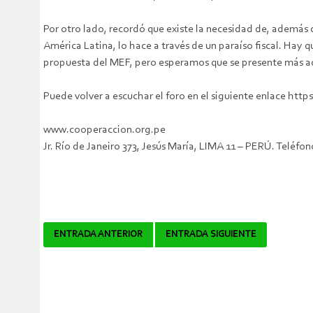
Por otro lado, recordó que existe la necesidad de, además de
América Latina, lo hace a través de un paraíso fiscal. Hay 
propuesta del MEF, pero esperamos que se presente más ad
Puede volver a escuchar el foro en el siguiente enlace htt
www.cooperaccion.org.pe
Jr. Río de Janeiro 373, Jesús María, LIMA 11 – PERÚ. Telé
Navegador
ENTRADA ANTERIOR
ENTRADA SIGUIENTE
de
artículos