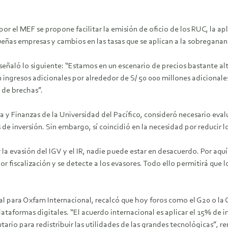
r el MEF se propone facilitar la emisión de oficio de los RUC, la apl
queñas empresas y cambios en las tasas que se aplican a la sobreganan
, señaló lo siguiente: “Estamos en un escenario de precios bastante a
 ingresos adicionales por alrededor de S/ 50 000 millones adicionale
e de brechas”.
 y Finanzas de la Universidad del Pacífico, consideró necesario evalu
de inversión. Sin embargo, sí coincidió en la necesidad por reducir lo
la evasión del IGV y el IR, nadie puede estar en desacuerdo. Por aqu
or fiscalización y se detecte a los evasores. Todo ello permitirá que
scal para Oxfam Internacional, recalcó que hoy foros como el G20 o l
plataformas digitales. “El acuerdo internacional es aplicar el 15% 
ario para redistribuir las utilidades de las grandes tecnológicas”, r