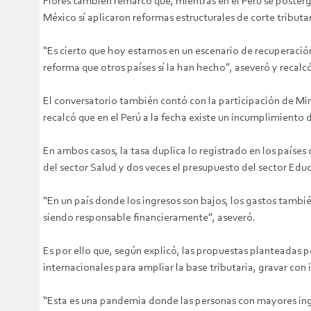
Flores también remarcó que, mientras en el Perú se posterg
México sí aplicaron reformas estructurales de corte tributar
“Es cierto que hoy estamos en un escenario de recuperaci
reforma que otros países sí la han hecho”, aseveró y recal
El conversatorio también contó con la participación de Mir
recalcó que en el Perú a la fecha existe un incumplimiento 
En ambos casos, la tasa duplica lo registrado en los países
del sector Salud y dos veces el presupuesto del sector Edu
“En un país donde los ingresos son bajos, los gastos tambi
siendo responsable financieramente”, aseveró.
Es por ello que, según explicó, las propuestas planteadas 
internacionales para ampliar la base tributaria, gravar co
“Esta es una pandemia donde las personas con mayores ingre