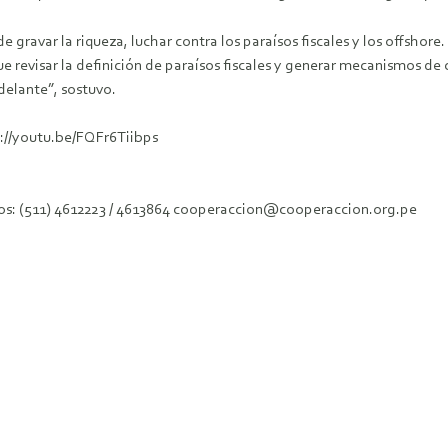
 gravar la riqueza, luchar contra los paraísos fiscales y los offshore
que revisar la definición de paraísos fiscales y generar mecanismos d
elante”, sostuvo.
ps://youtu.be/FQFr6Tiibps
fonos: (511) 4612223 / 4613864 cooperaccion@cooperaccion.org.pe