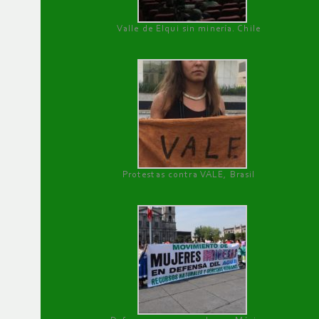
Valle de Elqui sin minería. Chile
Protestas contra VALE, Brasil