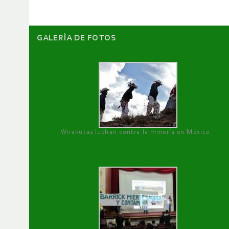
GALERÌA DE FOTOS
Wirakutas luchan contra la minería en México