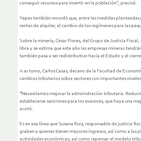
conseguir recursos para invertir en la población”, precisó.
Yepes también recordó que, entre las medidas planteadas po
rentas de alquiler, el cambio de los regímenes para las pe
Sobre la minería, César Flores, del Grupo de Justicia Fiscal
libra y se estima que este año las empresas mineras tendrán
también pasa a ser redistributivo hacia el Estado y el cierr
A su turno, Carlos Casas, decano de la Facultad de Economía
cambios tributarios sobre sectores con importantes niveles 
“Necesitamos mejorar la administración tributaria. Reducir 
establecerse sanciones para los evasores, que haya una mej
acotó.
Es en esa línea que Susana Ruiz, responsable de justicia fi
graben a quienes tienen mayores ingresos, así como a las 
actividades económicas, así como repensar el modelo tribut