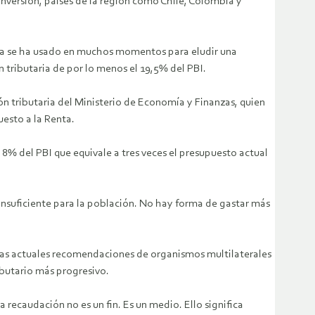
nversión, países de la región como Chile, Colombia y
 ya se ha usado en muchos momentos para eludir una
 tributaria de por lo menos el 19,5% del PBI.
n tributaria del Ministerio de Economía y Finanzas, quien
uesto a la Renta.
 8% del PBI que equivale a tres veces el presupuesto actual
 insuficiente para la población. No hay forma de gastar más
n las actuales recomendaciones de organismos multilaterales
ibutario más progresivo.
recaudación no es un fin. Es un medio. Ello significa