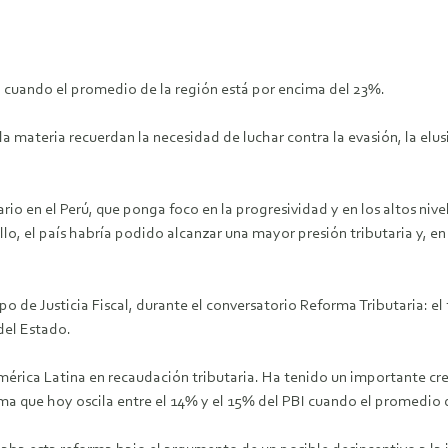
, cuando el promedio de la región está por encima del 23%.
 la materia recuerdan la necesidad de luchar contra la evasión, la elu
rio en el Perú, que ponga foco en la progresividad y en los altos nive
llo, el país habría podido alcanzar una mayor presión tributaria y, e
o de Justicia Fiscal, durante el conversatorio Reforma Tributaria: el f
del Estado.
e América Latina en recaudación tributaria. Ha tenido un importante 
sma que hoy oscila entre el 14% y el 15% del PBI cuando el promedio d