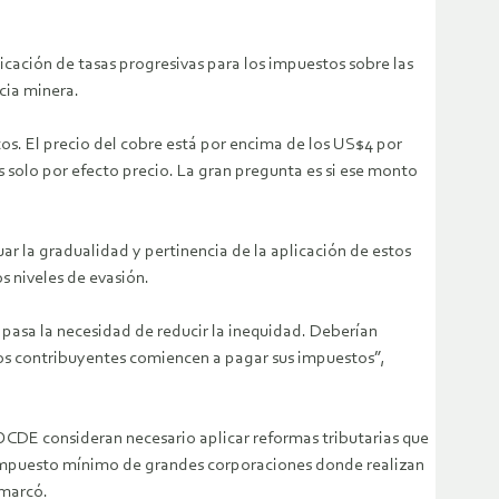
icación de tasas progresivas para los impuestos sobre las
cia minera.
ltos. El precio del cobre está por encima de los US$4 por
s solo por efecto precio. La gran pregunta es si ese monto
ar la gradualidad y pertinencia de la aplicación de estos
s niveles de evasión.
í pasa la necesidad de reducir la inequidad. Deberían
 los contribuyentes comiencen a pagar sus impuestos”,
a OCDE consideran necesario aplicar reformas tributarias que
de impuesto mínimo de grandes corporaciones donde realizan
emarcó.