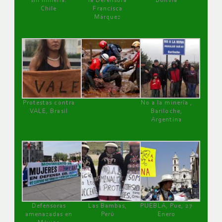
sin minería.
la Defensora
Bolivia
Chile
Francisca
Márquez
Protestas contra
No a la minería ,
VALE, Brasil
Bariloche,
Argentina
Defensoras
Las Bambas,
PUEBLA, Pue, 27
amenazadas en
Perú
Enero