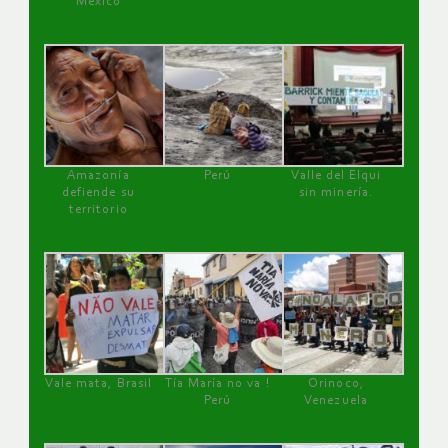
México
Amazonía
Perú
Valle del Elqui
defiende su
sin minería.
territorio
Vale mata, Brasil
Tía María no va !
Orinoco,
Perú
Venezuela