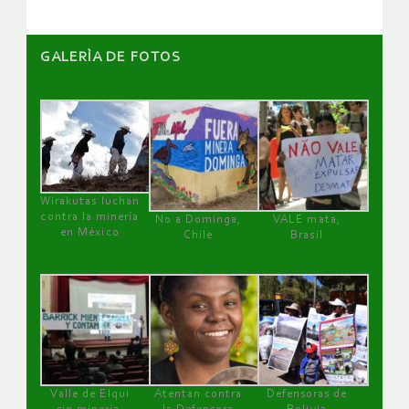
GALERÌA DE FOTOS
Wirakutas luchan
contra la minería
No a Dominga,
VALE mata,
en México
Chile
Brasil
Valle de Elqui
Atentan contra
Defensoras de