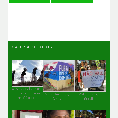
de
artículos
GALERÌA DE FOTOS
Wirakutas luchan
contra la minería
No a Dominga,
VALE mata,
en México
Chile
Brasil