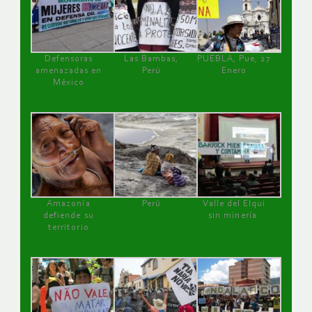
Defensoras
Las Bambas,
PUEBLA, Pue, 27
amenazadas en
Perú
Enero
México
Amazonía
Perú
Valle del Elqui
defiende su
sin minería.
territorio