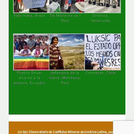
Vale mata, Brasil
Tía María no va !
Orinoco,
Perú
Venezuela
Pueblo Shuar
defensora de la
Caimanes, Chile
dice no a la
tierra, Melchora,
minería, Ecuador
Perú
(cc-by) Observatorio de Conflictos Mineros de América Latina, 2026