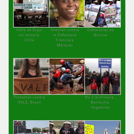
Valle de Elqui
Atentan contra
Defensoras de
sin minería.
la Defensora
Bolivia
Chile
Francisca
Márquez
Protestas contra
No a la minería ,
VALE, Brasil
Bariloche,
Argentina