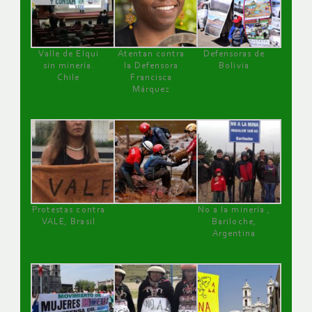
Valle de Elqui
Atentan contra
Defensoras de
sin minería.
la Defensora
Bolivia
Chile
Francisca
Márquez
Protestas contra
No a la minería ,
VALE, Brasil
Bariloche,
Argentina