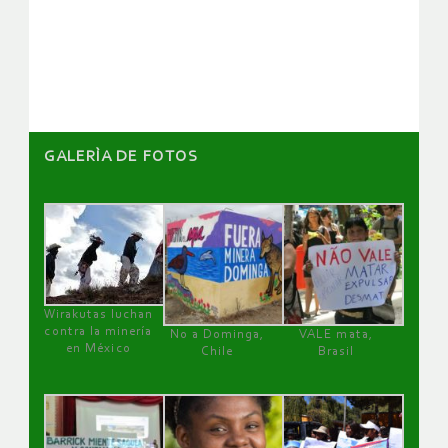
de
artículos
GALERÌA DE FOTOS
Wirakutas luchan
contra la minería
No a Dominga,
VALE mata,
en México
Chile
Brasil