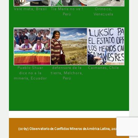
Vale mata, Brasil
Tía María no va !
Orinoco,
Perú
Venezuela
Pueblo Shuar
defensora de la
Caimanes, Chile
dice no a la
tierra, Melchora,
minería, Ecuador
Perú
(cc-by) Observatorio de Conflictos Mineros de América Latina, 2026