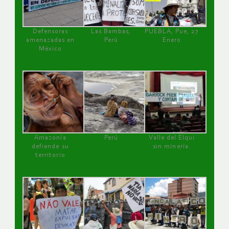
Defensoras
Las Bambas,
PUEBLA, Pue, 27
amenazadas en
Perú
Enero
México
Amazonía
Perú
Valle del Elqui
defiende su
sin minería.
territorio