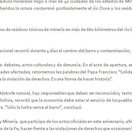
esiduos minerales llegó a más de 40 ciudades de los estados de Mi
heridos la rotura contaminó profundamente el río Doce y los residu
os de residuos tóxicos de minería en más de 660 kilómetros del rí
acional recorrió durante 4 días el camino del barro y contaminación
: debates, actos culturales y de denuncia. En el acto de apertura, s
ades afectadas, retomemos las palabras del Papa Francisco “Solida
a la violación de derechos. Es una forma de hacer historia”.
atástrofe natural, hay responsables que deben ser reconocidos, tan
olivia, recordó que la economía debe estar al servicio de los pueblos
a. “Sólo la lucha vence al barro”, concluyó.
 Minería, que participa de los actos oficiales en este aniversario, af
 de la Fe, hacen frente a las violaciones de derechos que ocasionan