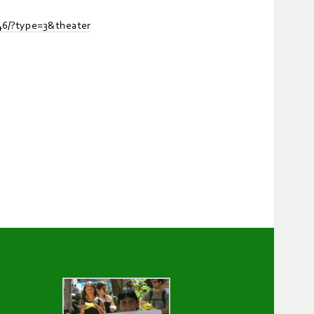
46/?type=3&theater