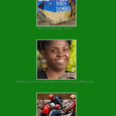
No a Dominga, Chile
Atentan contra la Defensora Francisca Márquez