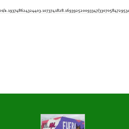
tos/a.193748624324403.1073741828.169392520093347/3307058472953