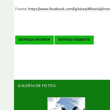
Fuente:
https://www.facebook.com/IglesiasyMineria/pho
Navegador
ENTRADA ANTERIOR
ENTRADA SIGUIENTE
de
artículos
GALERÌA DE FOTOS