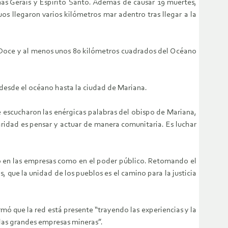
nas Gerais y Espírito Santo. Además de causar 19 muertes,
os llegaron varios kilómetros mar adentro tras llegar a la
o Doce y al menos unos 80 kilómetros cuadrados del Océano
, desde el océano hasta la ciudad de Mariana.
e escucharon las enérgicas palabras del obispo de Mariana,
ridad es pensar y actuar de manera comunitaria. Es luchar
to en las empresas como en el poder público. Retomando el
, que la unidad de los pueblos es el camino para la justicia
irmó que la red está presente “trayendo las experiencias y la
 las grandes empresas mineras”.