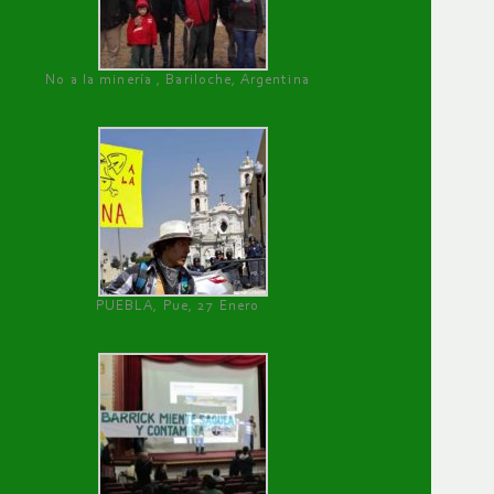
No a la minería , Bariloche, Argentina
PUEBLA, Pue, 27 Enero