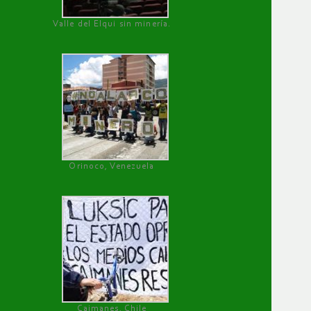
Valle del Elqui sin minería.
Orinoco, Venezuela
Caimanes, Chile