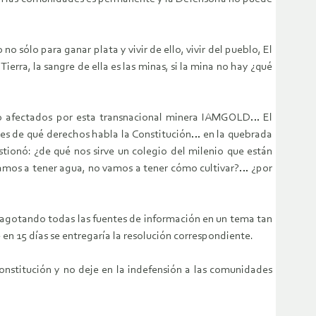
 sólo para ganar plata y vivir de ello, vivir del pueblo, El
erra, la sangre de ella es las minas, si la mina no hay ¿qué
ndo afectados por esta transnacional minera IAMGOLD… El
ces de qué derechos habla la Constitución… en la quebrada
ionó: ¿de qué nos sirve un colegio del milenio que están
 vamos a tener agua, no vamos a tener cómo cultivar?… ¿por
 agotando todas las fuentes de información en un tema tan
en 15 días se entregaría la resolución correspondiente.
Constitución y no deje en la indefensión a las comunidades