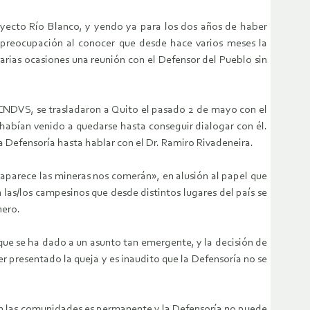
royecto Río Blanco, y yendo ya para los dos años de haber
u preocupación al conocer que desde hace varios meses la
arias ocasiones una reunión con el Defensor del Pueblo sin
 CNDVS, se trasladaron a Quito el pasado 2 de mayo con el
 habían venido a quedarse hasta conseguir dialogar con él.
la Defensoría hasta hablar con el Dr. Ramiro Rivadeneira.
aparece las mineras nos comerán», en alusión al papel que
 las/los campesinos que desde distintos lugares del país se
nero.
que se ha dado a un asunto tan emergente, y la decisión de
r presentado la queja y es inaudito que la Defensoría no se
 en las comunidades es permanente y la Defensoría no puede