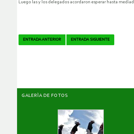
Luego las y los delegados acordaron esperar hasta mediad
Navegador
ENTRADA ANTERIOR
ENTRADA SIGUIENTE
de
artículos
GALERÌA DE FOTOS