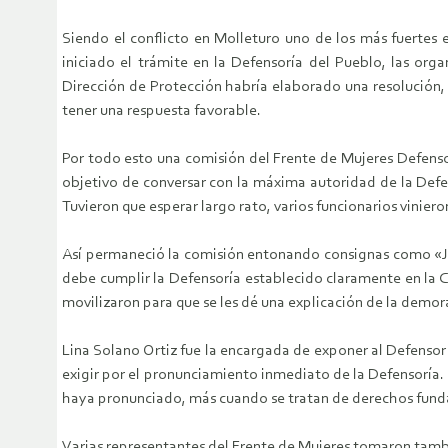
Siendo el conflicto en Molleturo uno de los más fuertes 
iniciado el trámite en la Defensoría del Pueblo, las or
Dirección de Protección habría elaborado una resolución, 
tener una respuesta favorable.
Por todo esto una comisión del Frente de Mujeres Defenso
objetivo de conversar con la máxima autoridad de la Defen
Tuvieron que esperar largo rato, varios funcionarios vinier
Así permaneció la comisión entonando consignas como «Jug
debe cumplir la Defensoría establecido claramente en la Co
movilizaron para que se les dé una explicación de la demor
Lina Solano Ortiz fue la encargada de exponer al Defensor
exigir por el pronunciamiento inmediato de la Defensoría. 
haya pronunciado, más cuando se tratan de derechos fund
Varias representantes del Frente de Mujeres tomaron tambi