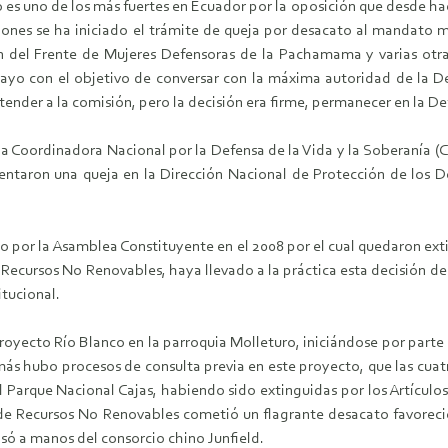
o es uno de los más fuertes en Ecuador por la oposición que desde h
iones se ha iniciado el trámite de queja por desacato al mandato m
n del Frente de Mujeres Defensoras de la Pachamama y varias otra
yo con el objetivo de conversar con la máxima autoridad de la Def
atender a la comisión, pero la decisión era firme, permanecer en la D
la Coordinadora Nacional por la Defensa de la Vida y la Soberanía
entaron una queja en la Dirección Nacional de Protección de los 
o por la Asamblea Constituyente en el 2008 por el cual quedaron ext
e Recursos No Renovables, haya llevado a la práctica esta decisión de
itucional.
royecto Río Blanco en la parroquia Molleturo, iniciándose por parte
más hubo procesos de consulta previa en este proyecto, que las cuat
arque Nacional Cajas, habiendo sido extinguidas por los Artículos 
de Recursos No Renovables cometió un flagrante desacato favorecie
ó a manos del consorcio chino Junfield.