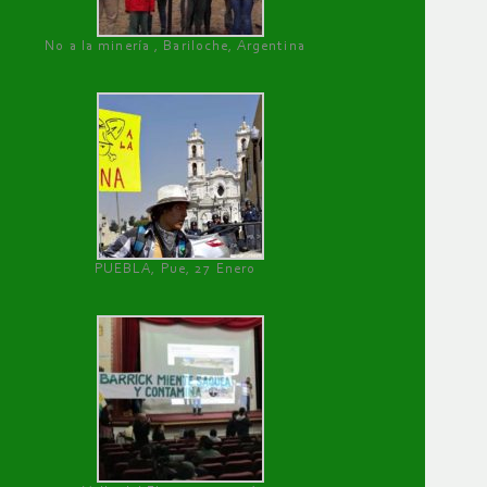
No a la minería , Bariloche, Argentina
PUEBLA, Pue, 27 Enero