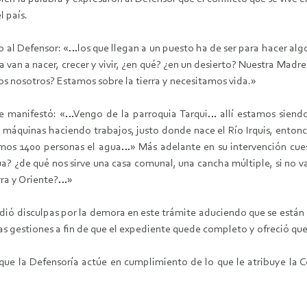
 país.
l Defensor: «…los que llegan a un puesto ha de ser para hacer algo no
an a nacer, crecer y vivir, ¿en qué? ¿en un desierto? Nuestra Madre Ti
 nosotros? Estamos sobre la tierra y necesitamos vida.»
te manifestó: «…Vengo de la parroquia Tarqui… allí estamos sie
 máquinas haciendo trabajos, justo donde nace el Río Irquis, enton
os 1400 personas el agua…» Más adelante en su intervención cuest
gua? ¿de qué nos sirve una casa comunal, una cancha múltiple, si no
rra y Oriente?…»
idió disculpas por la demora en este trámite aduciendo que se están
s gestiones a fin de que el expediente quede completo y ofreció que 
 que la Defensoría actúe en cumplimiento de lo que le atribuye la 