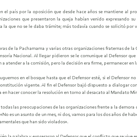
en el país por la oposición que desde hace años se mantiene al p
ganizaciones que presentaron la queja habían venido expresando s
a la que no se le daba trámite; más todavía cuando se solicitó por v
ras de la Pachamama y varias otras organizaciones fraternas de la
soría Nacional. Al llegar pidieron se le comunique al Defensor que
on a atender a la comisión, pero la decisión era firme, permanecer en 
uemos en el bosque hasta que el Defensor esté, si el Defensor no 
nstitución vigente. Al fin el Defensor bajó dispuesto a dialogar con
a en hacer conocer la resolución en torno al desacato al Mandato Mi
 todas las preocupaciones de las organizaciones frente a la demora 
«No es un asunto de un mes, ni dos, vamos para los dos años de habe
amentales que han sido violados».
én la palabra y expresaron al Defensor que el conflicto que se vive