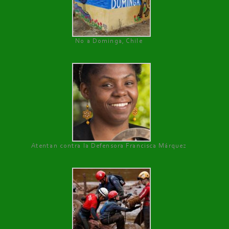
No a Dominga, Chile
Atentan contra la Defensora Francisca Márquez