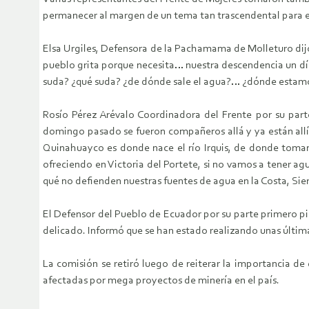
permanecer al margen de un tema tan trascendental para el
Elsa Urgiles, Defensora de la Pachamama de Molleturo dijo a
pueblo grita porque necesita… nuestra descendencia un día v
suda? ¿qué suda? ¿de dónde sale el agua?… ¿dónde estamos
Rosío Pérez Arévalo Coordinadora del Frente por su par
domingo pasado se fueron compañeros allá y ya están allí
Quinahuayco es donde nace el río Irquis, de donde tomam
ofreciendo en Victoria del Portete, si no vamos a tener a
qué no defienden nuestras fuentes de agua en la Costa, Sie
El Defensor del Pueblo de Ecuador por su parte primero p
delicado. Informó que se han estado realizando unas última
La comisión se retiró luego de reiterar la importancia de
afectadas por mega proyectos de minería en el país.