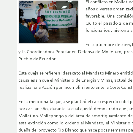
El conflicto en Molletur
años diversas organizac
favorable. Una comisió
Quito el pasado 2 de ma
funcionarios vinieron a 
En septiembre de 2011, 
y la Coordinadora Popular en Defensa de Molleturo, pres
Pueblo de Ecuador.
Esta queja se refiere al desacato al Mandato Minero emitid
causales sin que el Ministerio de Energía y Minas, actual d
realizar una Acción por Incumplimiento ante la Corte Const
En la mencionada queja se planteó el caso específico del p
por casi un año, durante la cual quedó demostrado que ja
Molleturo-Mollepongo y del área de amortiguamiento del P
esta extinción como lo ordenó el Mandato, el Ministerio 
dueña del proyecto Río Blanco que hace pocas semanas pas