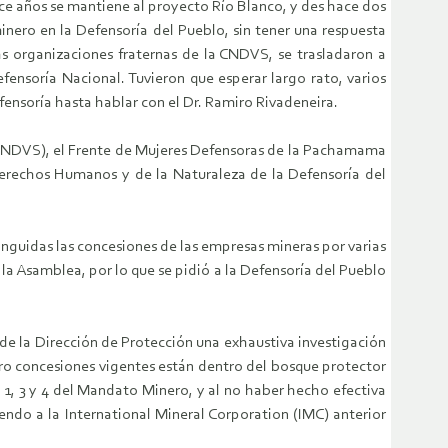
ace años se mantiene al proyecto Río Blanco, y des hace dos
inero en la Defensoría del Pueblo, sin tener una respuesta
s organizaciones fraternas de la CNDVS, se trasladaron a
ensoría Nacional. Tuvieron que esperar largo rato, varios
efensoría hasta hablar con el Dr. Ramiro Rivadeneira.
 (CNDVS), el Frente de Mujeres Defensoras de la Pachamama
Derechos Humanos y de la Naturaleza de la Defensoría del
inguidas las concesiones de las empresas mineras por varias
 la Asamblea, por lo que se pidió a la Defensoría del Pueblo
 de la Dirección de Protección una exhaustiva investigación
ro concesiones vigentes están dentro del bosque protector
1, 3 y 4 del Mandato Minero, y al no haber hecho efectiva
ndo a la International Mineral Corporation (IMC) anterior