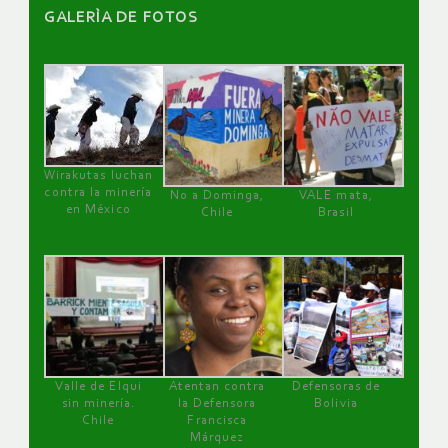
GALERÌA DE FOTOS
Wirakutas luchan
contra la minería
No a Dominga,
VALE mata,
en México
Chile
Brasil
Valle de Elqui
Atentan contra
Defensoras de
sin minería.
la Defensora
Bolivia
Chile
Francisca
Márquez