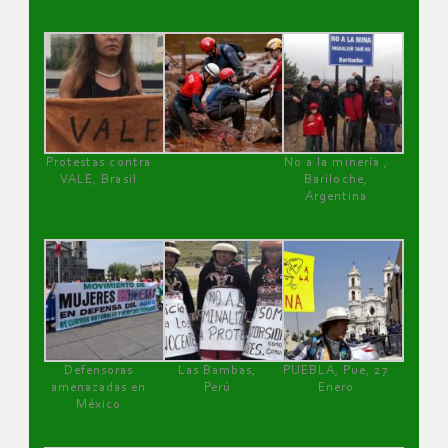
Protestas contra
No a la minería ,
VALE, Brasil
Bariloche,
Argentina
Defensoras
Las Bambas,
PUEBLA, Pue, 27
amenazadas en
Perú
Enero
México