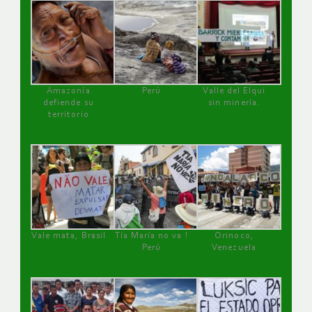
Amazonía
Perú
Valle del Elqui
defiende su
sin minería.
territorio
Vale mata, Brasil
Tía María no va !
Orinoco,
Perú
Venezuela