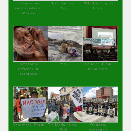
Defensoras
Las Bambas,
PUEBLA, Pue, 27
amenazadas en
Perú
Enero
México
Amazonía
Perú
Valle del Elqui
defiende su
sin minería.
territorio
Vale mata, Brasil
Tía María no va !
Orinoco,
Perú
Venezuela