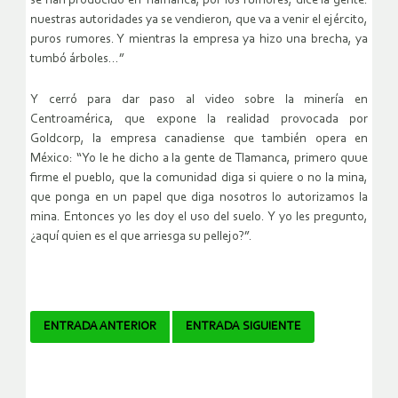
se han producido en Tlamanca, por los rumores, dice la gente:
nuestras autoridades ya se vendieron, que va a venir el ejército,
puros rumores. Y mientras la empresa ya hizo una brecha, ya
tumbó árboles…”
Y cerró para dar paso al video sobre la minería en
Centroamérica, que expone la realidad provocada por
Goldcorp, la empresa canadiense que también opera en
México: “Yo le he dicho a la gente de Tlamanca, primero quue
firme el pueblo, que la comunidad diga si quiere o no la mina,
que ponga en un papel que diga nosotros lo autorizamos la
mina. Entonces yo les doy el uso del suelo. Y yo les pregunto,
¿aquí quien es el que arriesga su pellejo?”.
Navegador
ENTRADA ANTERIOR
ENTRADA SIGUIENTE
de