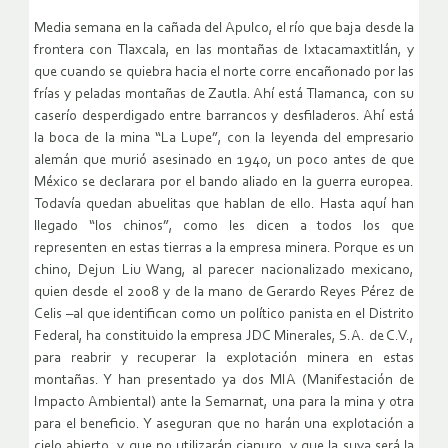
Media semana en la cañada del Apulco, el río que baja desde la
frontera con Tlaxcala, en las montañas de Ixtacamaxtitlán, y
que cuando se quiebra hacia el norte corre encañonado por las
frías y peladas montañas de Zautla. Ahí está Tlamanca, con su
caserío desperdigado entre barrancos y desfiladeros. Ahí está
la boca de la mina “La Lupe”, con la leyenda del empresario
alemán que murió asesinado en 1940, un poco antes de que
México se declarara por el bando aliado en la guerra europea.
Todavía quedan abuelitas que hablan de ello. Hasta aquí han
llegado “los chinos”, como les dicen a todos los que
representen en estas tierras a la empresa minera. Porque es un
chino, Dejun Liu Wang, al parecer nacionalizado mexicano,
quien desde el 2008 y de la mano de Gerardo Reyes Pérez de
Celis –al que identifican como un político panista en el Distrito
Federal, ha constituido la empresa JDC Minerales, S.A. de C.V.,
para reabrir y recuperar la explotación minera en estas
montañas. Y han presentado ya dos MIA (Manifestación de
Impacto Ambiental) ante la Semarnat, una para la mina y otra
para el beneficio. Y aseguran que no harán una explotación a
cielo abierto, y que no utilizarán cianuro, y que la suya será la