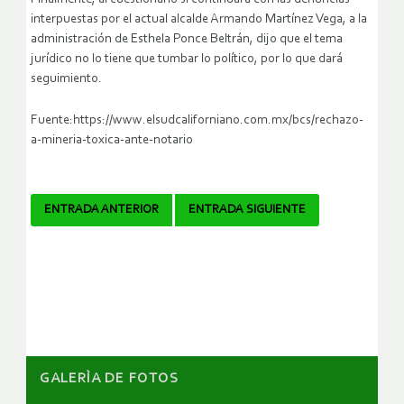
interpuestas por el actual alcalde Armando Martínez Vega, a la
administración de Esthela Ponce Beltrán, dijo que el tema
jurídico no lo tiene que tumbar lo político, por lo que dará
seguimiento.
Fuente:https://www.elsudcaliforniano.com.mx/bcs/rechazo-
a-mineria-toxica-ante-notario
Navegador
ENTRADA ANTERIOR
ENTRADA SIGUIENTE
de
artículos
GALERÌA DE FOTOS