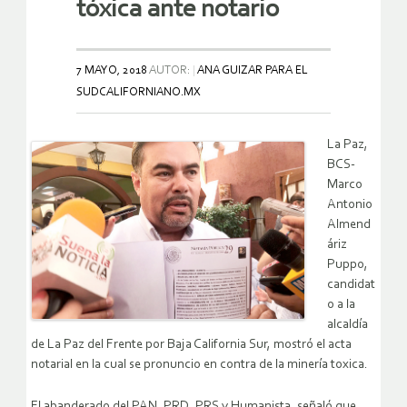
tóxica ante notario
7 MAYO, 2018
AUTOR:
ANA GUIZAR PARA EL
SUDCALIFORNIANO.MX
La Paz,
BCS-
Marco
Antonio
Almend
áriz
Puppo,
candidat
o a la
alcaldía
de La Paz del Frente por Baja California Sur, mostró el acta
notarial en la cual se pronuncio en contra de la minería toxica.
El abanderado del PAN, PRD, PRS y Humanista, señaló que