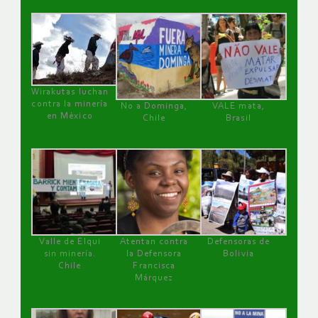
Wirakutas luchan
contra la minería
No a Dominga,
VALE mata,
en México
Chile
Brasil
Valle de Elqui
Atentan contra
Defensoras de
sin minería.
la Defensora
Bolivia
Chile
Francisca
Márquez