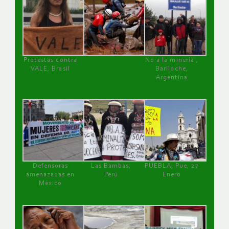
Protestas contra
No a la minería ,
VALE, Brasil
Bariloche,
Argentina
Defensoras
Las Bambas,
PUEBLA, Pue, 27
amenazadas en
Perú
Enero
México