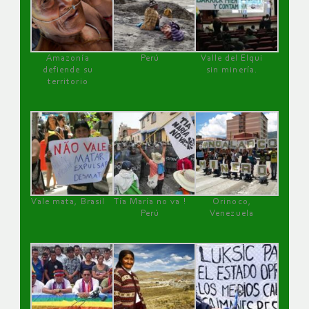
Amazonía
Perú
Valle del Elqui
defiende su
sin minería.
territorio
Vale mata, Brasil
Tía María no va !
Orinoco,
Perú
Venezuela