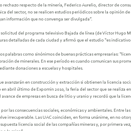
 rechazo respecto de la minería, Federico Aurelio, director de cons
a del sector, no se realicen estudios periódicos sobre la opinión de
gan información que no convenga ser divulgada”.
na solicitud del programa televisivo Bajada de línea (de Víctor Hugo 
ras detalladas de cada ciudad y afirmó que el estudio “es indicativo
dos palabras como sinónimos de buenas prácticas empresarias: “licenci
ración de minerales. En ese período es cuando comunican sus prome
ediante donaciones a escuelas y hospitales.
ue avanzarán en construcción y extracción si obtienen la licencia so
n abril último de Expomin 2010, la feria del sector que se realiza en
l avance de empresas en busca de litio y uranio y recordó que la licen
or las consecuencias sociales, económicas y ambientales. Entre las
lve irrecuperable. Las UAC coinciden, en forma unánime, en no otorgar
supuesta licencia social de las compañías mineras y, por primera vez