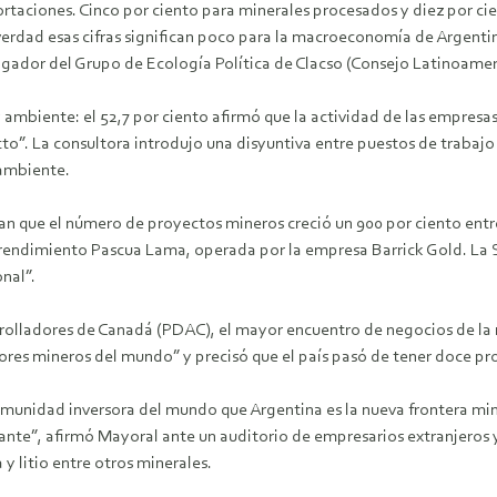
ortaciones. Cinco por ciento para minerales procesados y diez por c
 verdad esas cifras significan poco para la macroeconomía de Argenti
igador del Grupo de Ecología Política de Clacso (Consejo Latinoamer
 ambiente: el 52,7 por ciento afirmó que la actividad de las empre
to”. La consultora introdujo una disyuntiva entre puestos de trabajo
 ambiente.
lan que el número de proyectos mineros creció un 900 por ciento ent
ndimiento Pascua Lama, operada por la empresa Barrick Gold. La Se
nal”.
rrolladores de Canadá (PDAC), el mayor encuentro de negocios de la 
tores mineros del mundo” y precisó que el país pasó de tener doce p
munidad inversora del mundo que Argentina es la nueva frontera min
ante”, afirmó Mayoral ante un auditorio de empresarios extranjeros y 
y litio entre otros minerales.