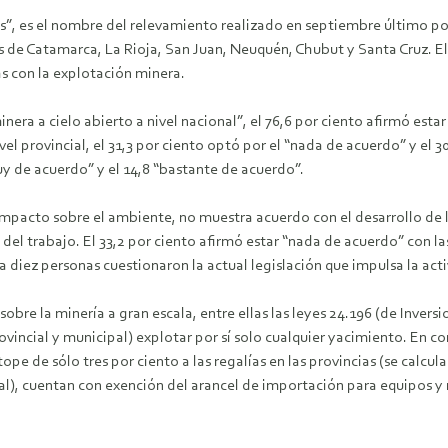
s”, es el nombre del relevamiento realizado en septiembre último por 
s de Catamarca, La Rioja, San Juan, Neuquén, Chubut y Santa Cruz. El 
as con la explotación minera.
era a cielo abierto a nivel nacional”, el 76,6 por ciento afirmó esta
ivel provincial, el 31,3 por ciento optó por el “nada de acuerdo” y el 
muy de acuerdo” y el 14,8 “bastante de acuerdo”.
 impacto sobre el ambiente, no muestra acuerdo con el desarrollo de l
del trabajo. El 33,2 por ciento afirmó estar “nada de acuerdo” con las
 diez personas cuestionaron la actual legislación que impulsa la act
sobre la minería a gran escala, entre ellas las leyes 24.196 (de Inver
ovincial y municipal) explotar por sí solo cualquier yacimiento. En 
tope de sólo tres por ciento a las regalías en las provincias (se calcu
tal), cuentan con exención del arancel de importación para equipos y