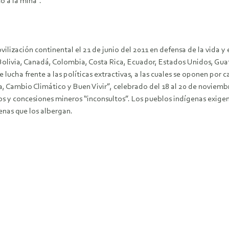
o a la mina”.
ización continental el 21 de junio del 2011 en defensa de la vida y e
 Bolivia, Canadá, Colombia, Costa Rica, Ecuador, Estados Unidos, G
ucha frente a las políticas extractivas, a las cuales se oponen por c
a, Cambio Climático y Buen Vivir”, celebrado del 18 al 20 de noviembr
los y concesiones mineros “inconsultos”. Los pueblos indígenas exige
enas que los albergan.