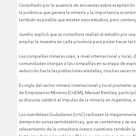
Consultado por la ausencia de encuestas sobre aceptación o
la polémica que genera la minería y la importancia económic
también es posible que existan esos estudios, pero conten
Aurelio explicó que su consultora realizó el estudio por u
ampliar la muestra en cada provincia para poder hacer lectu
Las compañías mineras usan, a nivel internacional y local, 
comunidades otorgan a las compañías en su etapa de explo
seducción hacia las poblaciones aledañas, muchas veces m
Es regla del sector minero internacional y local prometer q
de Empresarios Mineros (CAEM), Manuel Benítez, participó e
su discurso celebró el impulso de la minería en Argentina, e
Las Asambleas Ciudadanas (UAC) rechazan la megaminería p
siempre en zonas semidesérticas, que se contamina y se vue
relevamiento de la consultora Aresco cuestiona también la 