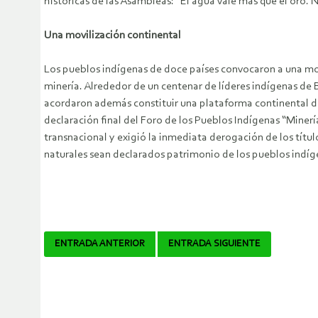
históricas de las Asambleas: “El agua vale más que el oro. N
Una movilización continental
Los pueblos indígenas de doce países convocaron a una movil
minería. Alrededor de un centenar de líderes indígenas de
acordaron además constituir una plataforma continental de l
declaración final del Foro de los Pueblos Indígenas “Minerí
transnacional y exigió la inmediata derogación de los títu
naturales sean declarados patrimonio de los pueblos indíg
Navegador
ENTRADA ANTERIOR
ENTRADA SIGUIENTE
de
artículos