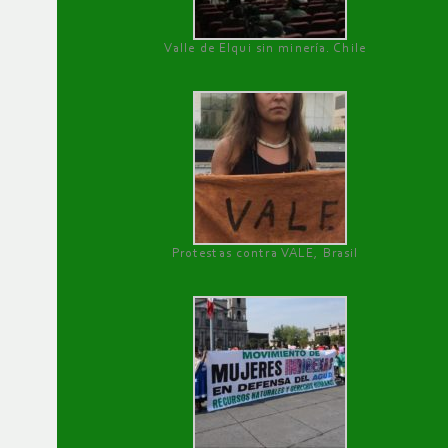
Valle de Elqui sin minería. Chile
Protestas contra VALE, Brasil