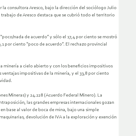
la consultora Aresco, bajo la dirección del sociólogo Julio
trabajo de Aresco destaca que se cubrió todo el territorio
r “poco/nada de acuerdo” y sólo el 17,4 por ciento se mostró
30,1 por ciento “poco de acuerdo”. El rechazo provincial
a minería a cielo abierto y con los beneficios impositivos
 ventajas impositivas de la minería, y el 33,8 por ciento
ividad.
siones Mineras) y 24.228 (Acuerdo Federal Minero). La
contraposición, las grandes empresas internacionales gozan
la en base al valor de boca de mina, bajo una simple
 maquinarias, devolución de IVA a la exploración y exención