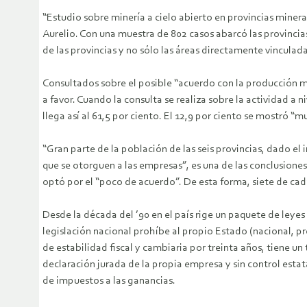
“Estudio sobre minería a cielo abierto en provincias minera
Aurelio. Con una muestra de 802 casos abarcó las provincia
de las provincias y no sólo las áreas directamente vinculad
Consultados sobre el posible “acuerdo con la producción min
a favor. Cuando la consulta se realiza sobre la actividad a n
llega así al 61,5 por ciento. El 12,9 por ciento se mostró “
“Gran parte de la población de las seis provincias, dado el
que se otorguen a las empresas”, es una de las conclusiones 
optó por el “poco de acuerdo”. De esta forma, siete de cada
Desde la década del ’90 en el país rige un paquete de leyes 
legislación nacional prohíbe al propio Estado (nacional, pr
de estabilidad fiscal y cambiaria por treinta años, tiene un 
declaración jurada de la propia empresa y sin control esta
de impuestos a las ganancias.