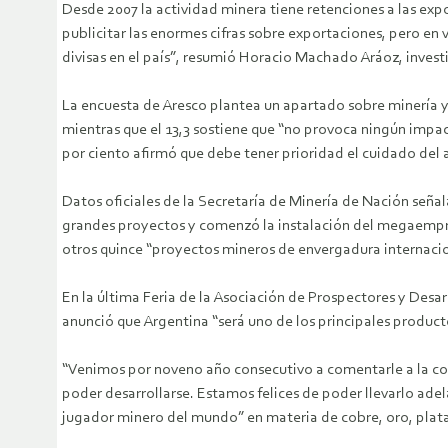
Desde 2007 la actividad minera tiene retenciones a las exp
publicitar las enormes cifras sobre exportaciones, pero en
divisas en el país”, resumió Horacio Machado Aráoz, invest
La encuesta de Aresco plantea un apartado sobre minería y
mientras que el 13,3 sostiene que “no provoca ningún impac
por ciento afirmó que debe tener prioridad el cuidado del
Datos oficiales de la Secretaría de Minería de Nación seña
grandes proyectos y comenzó la instalación del megaempre
otros quince “proyectos mineros de envergadura internacio
En la última Feria de la Asociación de Prospectores y Desa
anunció que Argentina “será uno de los principales produc
“Venimos por noveno año consecutivo a comentarle a la co
poder desarrollarse. Estamos felices de poder llevarlo adel
jugador minero del mundo” en materia de cobre, oro, plata 