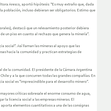
ultora Aresco, aportó hipótesis: “Es muy extraño que, dada
 la población, incluso debieran ser obligatorios. Estimo que
Morales), destacó que un relevamiento posterior debiera
 de un piso en cuanto al rechazo que genera la minería”.
a social”. Así llaman las mineras al apoyo que las
sas hacia la comunidad y practican estrategias de
cial de la comunidad. El presidente de la Cámara Argentina
 Chile y a la que concurren todas las grandes compañías. En
cia social es “imprescindible para el desarrollo minero”.
 mayores críticas sobresale el enorme consumo de agua,
 la licencia social a las empresas mineras. El
, aporta elementos cuantitativos a una de las consignas