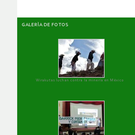
GALERÌA DE FOTOS
Wirakutas luchan contra la minería en México