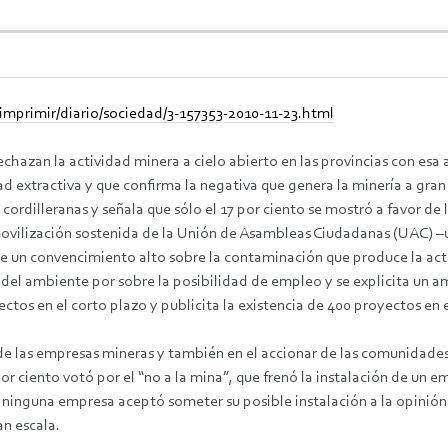
mprimir/diario/sociedad/3-157353-2010-11-23.html
chazan la actividad minera a cielo abierto en las provincias con esa a
d extractiva y que confirma la negativa que genera la minería a gran e
 cordilleranas y señala que sólo el 17 por ciento se mostró a favor de 
movilización sostenida de la Unión de Asambleas Ciudadanas (UAC) –u
te un convencimiento alto sobre la contaminación que produce la acti
el ambiente por sobre la posibilidad de empleo y se explicita un amp
ectos en el corto plazo y publicita la existencia de 400 proyectos en
de las empresas mineras y también en el accionar de las comunidades 
por ciento votó por el “no a la mina”, que frenó la instalación de un
Y ninguna empresa aceptó someter su posible instalación a la opinión
an escala.