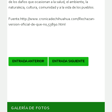
de los daños que ocasionan a la salud, el ambiente, la
naturaleza, cultura, comunidad y a la vida de los pueblos.
Fuente:http://www.cronicadechihuahua.com/Rechazan-
version-oficial-de-que-no,53890.html
Navegador
ENTRADA ANTERIOR
ENTRADA SIGUIENTE
de
artículos
GALERÌA DE FOTOS