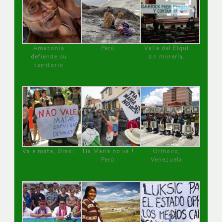
Amazonía
Perú
Valle del Elqui
defiende su
sin minería.
territorio
Vale mata, Brasil
Tía María no va !
Orinoco,
Perú
Venezuela