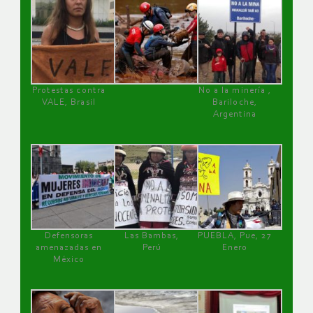
Protestas contra
No a la minería ,
VALE, Brasil
Bariloche,
Argentina
Defensoras
Las Bambas,
PUEBLA, Pue, 27
amenazadas en
Perú
Enero
México