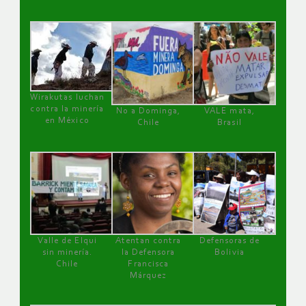
Wirakutas luchan
contra la minería
No a Dominga,
VALE mata,
en México
Chile
Brasil
Valle de Elqui
Atentan contra
Defensoras de
sin minería.
la Defensora
Bolivia
Chile
Francisca
Márquez